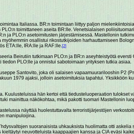
mintaa Italiassa. BR:n toimintaan liittyy paljon mielenkiintoisia p
 PLO:n toimittaneen aseita BR:lle. Venetsialaisen poliisituomari
R:n ja PLO:n asetoimitusten järjestämisessä. Mastellonin tutki
 joka myöhemmin osallistui rikostutkijoiden harhauttamiseen Bo
ös ETA:lle, IRA:lle ja RAF:lle.
[2]
upseeria Beirutiin tutkimaan PLO:n ja BR:n aseyhteistyötä eversti
ti tiedon PLO:lle ja onnistui sabotoimaan yrityksen tutkia asiaa.
Giuseppe Santovito, joka oli salaisen vapaamuurarilooshin P2 (
kakuun 1979 ajaksi, jolloin asetoimituksia tapahtui. Yksikköön k
 Kuulusteluissa hän kertoi että tiedusteluoperaation tulokset väli
i tuki mainittua näkökohtaa, mikä pakotti tuomari Mastellonin lu
stelussa näyttää huolestuttavalta terroristijärjestöjen verkostoi
ien manipuloijina.
 Yhdysvaltojen suoranaisista uhkauksista huolimatta otti askeli
s kieltäytyi neuvotteluista kaappaajien kanssa ja CIA eväsi kaik