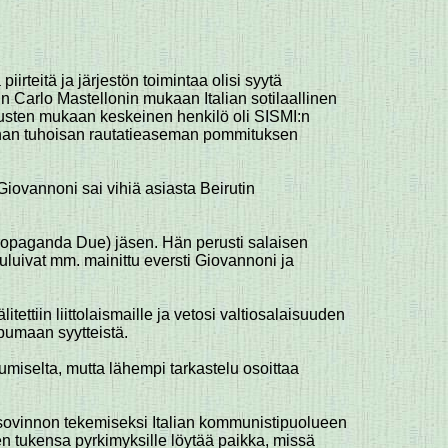
iirteitä ja järjestön toimintaa olisi syytä
n Carlo Mastellonin mukaan Italian sotilaallinen
musten mukaan keskeinen henkilö oli SISMI:n
lognan tuhoisan rautatieaseman pommituksen
 Giovannoni sai vihiä asiasta Beirutin
Propaganda Due) jäsen. Hän perusti salaisen
uuluivat mm. mainittu eversti Giovannoni ja
tettiin liittolaismaille ja vetosi valtiosalaisuuden
opumaan syytteistä.
tumiselta, mutta lähempi tarkastelu osoittaa
a sovinnon tekemiseksi Italian kommunistipuolueen
en tukensa pyrkimyksille löytää paikka, missä