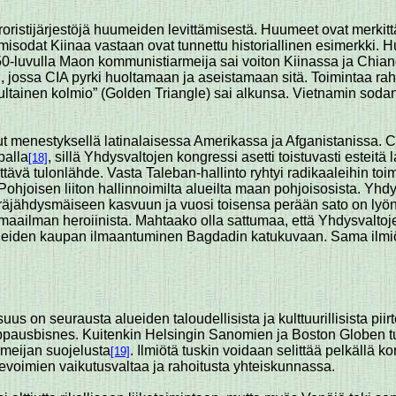
roristijärjestöjä huumeiden levittämisestä. Huumeet ovat merkit
misodat Kiinaa vastaan ovat tunnettu historiallinen esimerkki. H
a. 50-luvulla Maon kommunistiarmeija sai voiton Kiinassa ja Chi
 jossa CIA pyrki huoltamaan ja aseistamaan sitä. Toimintaa raho
Kultainen kolmio” (Golden Triangle) sai alkunsa. Vietnamin so
menestyksellä latinalaisessa Amerikassa ja Afganistanissa. Contr
palla
, sillä Yhdysvaltojen kongressi asetti toistuvasti esteitä l
[18]
ttävä tulonlähde. Vasta Taleban-hallinto ryhtyi radikaaleihin toim
 Pohjoisen liiton hallinnoimilta alueilta maan pohjoisosista. Y
t räjähdysmäiseen kasvuun ja vuosi toisensa perään sato on ly
maailman heroiinista. Mahtaako olla sattumaa, että Yhdysvaltoj
eiden kaupan ilmaantuminen Bagdadin katukuvaan. Sama ilmiö 
suus on seurausta alueiden taloudellisista ja kulttuurillisista piir
nappausbisnes. Kuitenkin Helsingin Sanomien ja Boston Globen tu
armeijan suojelusta
. Ilmiötä tuskin voidaan selittää pelkällä korr
[19]
evoimien vaikutusvaltaa ja rahoitusta yhteiskunnassa.