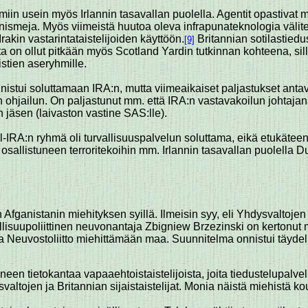
toimiin usein myös Irlannin tasavallan puolella. Agentit opastiva
ja. Myös viimeistä huutoa oleva infrapunateknologia välitettiin
rakin vastarintataistelijoiden käyttöön.
Britannian sotilastied
[9]
ta on ollut pitkään myös Scotland Yardin tutkinnan kohteena, sillä
istien aseryhmille.
istui soluttamaan IRA:n, mutta viimeaikaiset paljastukset antavat
tin ohjailun. On paljastunut mm. että IRA:n vastavakoilun johtaja
 jäsen (laivaston vastine SAS:lle).
A:n ryhmä oli turvallisuuspalvelun soluttama, eikä etukäteen t
n osallistuneen terroritekoihin mm. Irlannin tasavallan puolella
Afganistanin miehityksen syillä. Ilmeisin syy, eli Yhdysvaltojen
allisuupoliittinen neuvonantaja Zbigniew Brzezinski on kertonut 
a Neuvostoliitto miehittämään maa. Suunnitelma onnistui täydell
neen tietokantaa vapaaehtoistaistelijoista, joita tiedustelupalve
ltojen ja Britannian sijaistaistelijat. Monia näistä miehistä ko