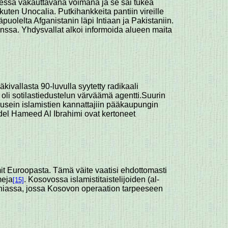
teessa vakauttavana voimana ja se sai tukea
kuten Unocalia. Putkihankkeita pantiin vireille
uolelta Afganistanin läpi Intiaan ja Pakistaniin.
nssa. Yhdysvallat alkoi informoida alueen maita
kivallasta 90-luvulla syytetty radikaali
 oli sotilastiedustelun värväämä agentti.Suurin
at usein islamistien kannattajiin pääkaupungin
bdel Hameed Al Ibrahimi ovat kertoneet
mit Euroopasta. Tämä väite vaatisi ehdottomasti
meja
. Kosovossa islamistitaistelijoiden (al-
[15]
tanniassa, jossa Kosovon operaation tarpeeseen