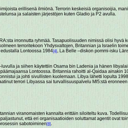
 toimijoista erillisenä ilmiönä. Terrorin keskeisiä organisoijia, mani
ustelunsa ja salaisten järjestöjen kuten Gladio ja P2 avulla.
A:sta irronnutta ryhmää. Tasapuolisuuden nimissä olisi hyvä k
 kolmeen terroritekoon Yhdysvaltojen, Britannian ja Israelin toimes
 edustalla Lontoossa 1984
, La Belle –diskon pommi-isku Läns
[4]
-luvulla ja siihen käytettiin Osama bin Ladenia ja hänen libyal
i päämajaansa Lontoossa. Britannia rahoitti al-Qaidaa ainakin 
istui ja johti sivullisten kuolemaan. Libya lähetti lopulta 19
aatinut terrori Libyassa sai turvallisuuspalvelu MI5:stä eronnee
itannian viranomaisten kannalta erittäin siloiteltu kuva. Todelli
n paljastunut, että eri organisaatioiden soluttamat agentit ovat 
prosessin sabotoiminen
.
[8]