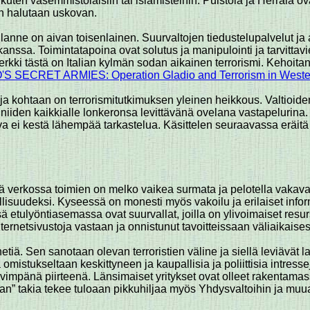
, kuten vasemmistolaisiin tai islamisteihin. Puistola ja Herrala ov
en halutaan uskovan.
lanne on aivan toisenlainen. Suurvaltojen tiedustelupalvelut ja 
ssa. Toimintatapoina ovat solutus ja manipulointi ja tarvittavi
rkki tästä on Italian kylmän sodan aikainen terrorismi. Kehoitan
S SECRET ARMIES: Operation Gladio and Terrorism in Weste
toja kohtaan on terrorismitutkimuksen yleinen heikkous. Valtioid
iiden kaikkialle lonkeronsa levittävänä ovelana vastapelurina. K
va ei kestä lähempää tarkastelua. Käsittelen seuraavassa eräitä 
 verkossa toimien on melko vaikea surmata ja pelotella vakavasti
ollisuudeksi. Kyseessä on monesti myös vakoilu ja erilaiset info
tulyöntiasemassa ovat suurvallat, joilla on ylivoimaiset resur
ernetsivustoja vastaan ja onnistunut tavoitteissaan väliaikaisest
ä. Sen sanotaan olevan terroristien väline ja siellä leviävät la
mistukseltaan keskittyneen ja kaupallisia ja poliittisia intress
kävimpänä piirteenä. Länsimaiset yritykset ovat olleet rakentama
an” takia tekee tuloaan pikkuhiljaa myös Yhdysvaltoihin ja muua