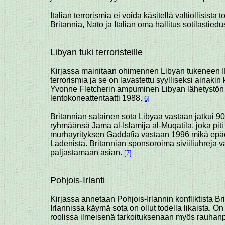
Italian terrorismia ei voida käsitellä valtiollisista
Britannia, Nato ja Italian oma hallitus sotilastied
Libyan tuki terroristeille
Kirjassa mainitaan ohimennen Libyan tukeneen IR
terrorismia ja se on lavastettu syylliseksi ainakin
Yvonne Fletcherin ampuminen Libyan lähetystön
lentokoneattentaatti 1988.
[6]
Britannian salainen sota Libyaa vastaan jatkui 90
ryhmäänsä Jama al-Islamija al-Muqatila, joka pit
murhayrityksen Gaddafia vastaan 1996 mikä epäonn
Ladenista. Britannian sponsoroima siviiliuhreja v
paljastamaan asian.
[7]
Pohjois-Irlanti
Kirjassa annetaan Pohjois-Irlannin konfliktista Br
Irlannissa käymä sota on ollut todella likaista. O
roolissa ilmeisenä tarkoituksenaan myös rauhan