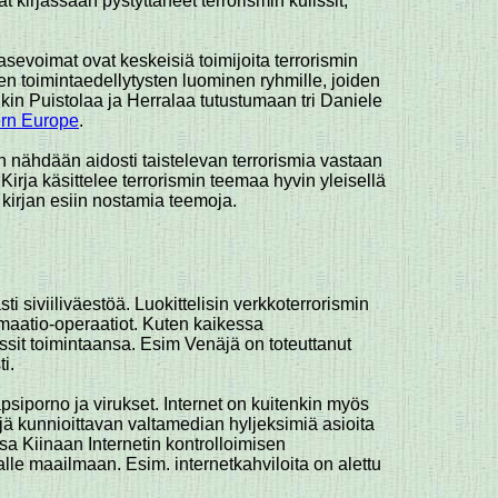
at kirjassaan pystyttäneet terrorismin kulissit,
asevoimat ovat keskeisiä toimijoita terrorismin
en toimintaedellytysten luominen ryhmille, joiden
kin Puistolaa ja Herralaa tutustumaan tri Daniele
rn Europe
.
en nähdään aidosti taistelevan terrorismia vastaan
irja käsittelee terrorismin teemaa hyvin yleisellä
kirjan esiin nostamia teemoja.
 siviiliväestöä. Luokittelisin verkkoterrorismin
rmaatio-operaatiot. Kuten kaikessa
ssit toimintaansa. Esim Venäjä on toteuttanut
i.
psiporno ja virukset. Internet on kuitenkin myös
ejä kunnioittavan valtamedian hyljeksimiä asioita
ssa Kiinaan Internetin kontrolloimisen
lle maailmaan. Esim. internetkahviloita on alettu