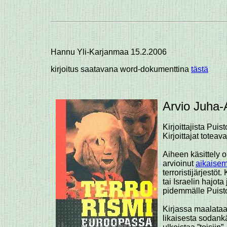
Hannu Yli-Karjanmaa 15.2.2006
kirjoitus saatavana word-dokumenttina
tästä
Arvio Juha-
Kirjoittajista Pu
Kirjoittajat totea
Aiheen käsittely 
arvioinut
aikaise
terroristijärjestöt
tai Israelin hajot
pidemmälle Puistol
Kirjassa maalataan
likaisesta sodankä