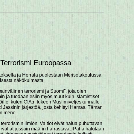
a Terrorismi Euroopassa
itoksella ja Herrala puolestaan Merisotakoulussa.
laisesta näkökulmasta.
invälinen terrorismi ja Suomi”, jota olen
in ja tuodaan esiin myös muut kuin islamistiset
jestöille, kuten CIA:n tukeen Muslimiveljeskunnalle
ad Jassinin järjestöä, josta kehittyi Hamas. Tämän
aan mene.
 terrorismin ilmiön. Valtiot eivät halua puhuttavan
suurvallat jossain määrin harrastavat. Paha halutaan