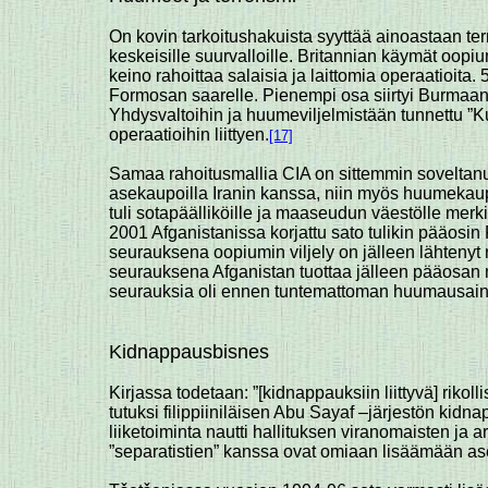
On kovin tarkoitushakuista syyttää ainoastaan ter
keskeisille suurvalloille. Britannian käymät oopiu
keino rahoittaa salaisia ja laittomia operaatioit
Formosan saarelle. Pienempi osa siirtyi Burmaan,
Yhdysvaltoihin ja huumeviljelmistään tunnettu ”
operaatioihin liittyen.
[17]
Samaa rahoitusmallia CIA on sittemmin soveltanut 
asekaupoilla Iranin kanssa, niin myös huumekau
tuli sotapäälliköille ja maaseudun väestölle merki
2001 Afganistanissa korjattu sato tulikin pääosin
seurauksena oopiumin viljely on jälleen lähteny
seurauksena Afganistan tuottaa jälleen pääosan 
seurauksia oli ennen tuntemattoman huumausain
Kidnappausbisnes
Kirjassa todetaan: ”[kidnappauksiin liittyvä] rikolli
tutuksi filippiiniläisen Abu Sayaf –järjestön kid
liiketoiminta nautti hallituksen viranomaisten ja 
”separatistien” kanssa ovat omiaan lisäämään as