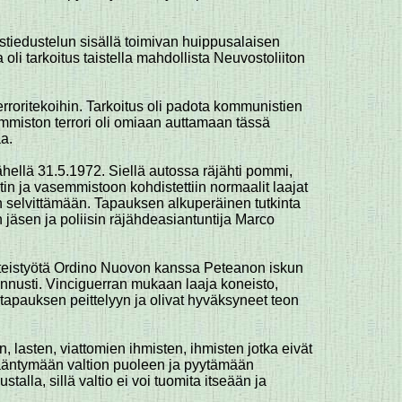
ilastiedustelun sisällä toimivan huippusalaisen
li tarkoitus taistella mahdollista Neuvostoliiton
terroritekoihin. Tarkoitus oli padota kommunistien
mmiston terrori oli omiaan auttamaan tässä
a.
lähellä 31.5.1972. Siellä autossa räjähti pommi,
tin ja vasemmistoon kohdistettiin normaalit laajat
n selvittämään. Tapauksen alkuperäinen tutkinta
on jäsen ja poliisin räjähdeasiantuntija Marco
 yhteistyötä Ordino Nuovon kanssa Peteanon iskun
nnusti. Vinciguerran mukaan laaja koneisto,
vat tapauksen peittelyyn ja olivat hyväksyneet teon
n, lasten, viattomien ihmisten, ihmisten jotka eivät
a, kääntymään valtion puoleen ja pyytämään
lla, sillä valtio ei voi tuomita itseään ja