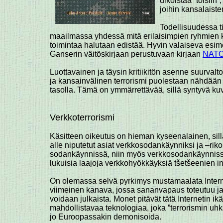
ulkoistaa ”toisiin”
joihin kansalaist
Todellisuudessa ti
maailmassa yhdessä mitä erilaisimpien ryhmien kan
toimintaa halutaan edistää. Hyvin valaiseva esime
Ganserin väitöskirjaan perustuvaan kirjaan
NATO'
Luottavainen ja täysin kritiikitön asenne suurval
ja kansainvälinen terrorismi puolestaan nähdään n
tasolla. Tämä on ymmärrettävää, sillä syntyvä ku
Verkkoterrorismi
Käsitteen oikeutus on hieman kyseenalainen, sillä
alle niputetut asiat verkkosodankäynniksi ja –rik
sodankäynnissä, niin myös verkkosodankäynnissä e
lukuisia laajoja verkkohyökkäyksiä tšetšeenien int
On olemassa selvä pyrkimys mustamaalata Interneti
viimeinen kanava, jossa sananvapaus toteutuu ja o
voidaan julkaista. Monet pitävät tätä Internetin i
mahdollistavaa teknologiaa, joka ”terrorismin uhk
jo Euroopassakin demonisoida.