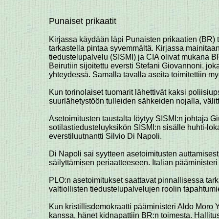
Punaiset prikaatit
Kirjassa käydään läpi Punaisten prikaatien (BR) toi
tarkastella pintaa syvemmältä. Kirjassa mainitaan
tiedustelupalvelu (SISMI) ja CIA olivat mukana B
Beirutiin sijoitettu eversti Stefani Giovannoni,
yhteydessä. Samalla tavalla aseita toimitettiin my
Kun torinolaiset tuomarit lähettivät kaksi poliisi
suurlähetystöön tulleiden sähkeiden nojalla, välit
Asetoimitusten taustalta löytyy SISMI:n johtaja 
sotilastiedusteluyksikön SISMI:n sisälle huhti-lo
everstiluutnantti Silvio Di Napoli.
Di Napoli sai syytteen asetoimitusten auttamisesta.
säilyttämisen periaatteeseen. Italian pääminister
PLO:n asetoimitukset saattavat pinnallisessa tarka
valtiollisten tiedustelupalvelujen roolin tapahtum
Kun kristillisdemokraatti pääministeri Aldo Moro
kanssa, hänet kidnapattiin BR:n toimesta. Hallitu