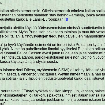
n.
alian oikeistoterrorismin. Oikeistoterroristit toimivat Italian sot
n maahan perustettu salainen stay behind –armeija, jonka avulla o
erustettiin kaikkialle Länsi-Eurooppaan.
[3]
meijoita alettiin käyttää äärivasemmiston nimissä suoritettaviin 
llitukseen. Myös Punaisten prikaatien toiminta ja muu äärivase
 oli Italian ja Yhdysvaltojen tiedustelupalvelujen manipuloima
tegia” ja hyvä käytännön esimerkki on terrori-isku Peteanon kylän 
i yhtä. Nimetön puhelinsoitto ilmoitti syylliseksi Punaisen prikaa
 tuomari Felice Casson avasi jutun uudelleen ja se onnistuttii
dellisen toteuttajatahon, äärioikeistolaisen järjestön Ordino Nuov
skussa käytetystä räjähdysaineesta.
vizio Informazioni Difesa, myöhemmin SISMI) oli tehnyt läheistä
min asettaja Vincenzo Vinciguerra kyettiin nimeämään ja hän tu
os ja sotilas- ja siviilipuolen tiedustelupalvelut kaikki osallistui
an seuraavasti: "Täytyi hyökätä siviilien kimppuun, kansan, naiste
arsin yksinkertainen: oli tarkoitus pakottaa ihmiset, Italian kans
ien rankaisematta jääneiden joukkomurhien ja pommi-iskujen tausta
nut".