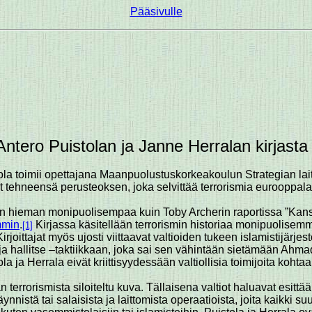
Pääsivulle
Antero Puistolan ja Janne Herralan kirjast
istola toimii opettajana Maanpuolustuskorkeakoulun Strategian la
vat tehneensä perusteoksen, joka selvittää terrorismia eurooppa
on hieman monipuolisempaa kuin Toby Archerin raportissa ”Kansa
mmin
.
Kirjassa käsitellään terrorismin historiaa monipuolisemm
[1]
. Kirjoittajat myös ujosti viittaavat valtioiden tukeen islamistijär
a ja hallitse –taktiikkaan, joka sai sen vähintään sietämään Ahm
a ja Herrala eivät kriittisyydessään valtiollisia toimijoita koht
 terrorismista siloiteltu kuva. Tällaisena valtiot haluavat esittää
ynnistä tai salaisista ja laittomista operaatioista, joita kaikki 