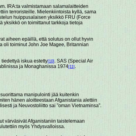
t mm. IRA:ta valmistamaan salamalaitteiden
 terroristeille. Mielenkiintoista kyllä, sama
ustelun huippusalaisen yksikkö FRU (Force
 yksikkö on toimittanut tarkkoja tietoja
 aiheen epäillä, että solutus on ollut hyvin
na oli toiminut John Joe Magee, Britannian
iedettyä iskua estetty
. SAS (Special Air
[10]
 Dublinissa ja Monaghanissa 1974
.
[11]
 suorittama manipulointi jää kuitenkin
miten hänen aloitteestaan Afganistania alettiin
isesti ja Neuvostoliitto sai ”oman Vietnaminsa”.
lut värväsivät Afganistaniin taistelemaan
ulutettiin myös Yhdysvalloissa.