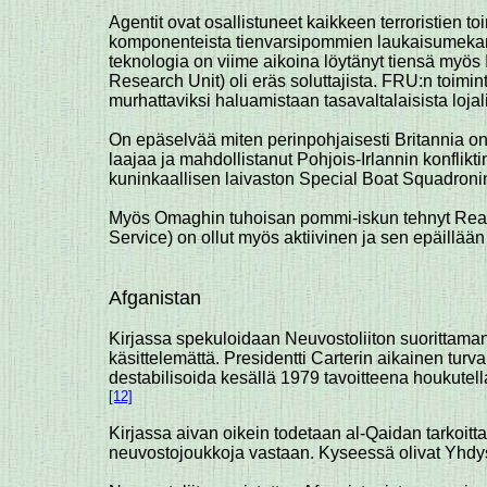
Agentit ovat osallistuneet kaikkeen terroristien 
komponenteista tienvarsipommien laukaisumekanisme
teknologia on viime aikoina löytänyt tiensä myös I
Research Unit) oli eräs soluttajista. FRU:n toimin
murhattaviksi haluamistaan tasavaltalaisista lojal
On epäselvää miten perinpohjaisesti Britannia onn
laajaa ja mahdollistanut Pohjois-Irlannin konflik
kuninkaallisen laivaston Special Boat Squadronin
Myös Omaghin tuhoisan pommi-iskun tehnyt Real-IR
Service) on ollut myös aktiivinen ja sen epäillää
Afganistan
Kirjassa spekuloidaan Neuvostoliiton suorittaman 
käsittelemättä. Presidentti Carterin aikainen turv
destabilisoida kesällä 1979 tavoitteena houkutell
[12]
Kirjassa aivan oikein todetaan al-Qaidan tarkoitta
neuvostojoukkoja vastaan. Kyseessä olivat Yhdysva