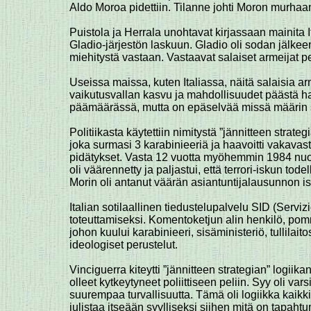
Aldo Moroa pidettiin. Tilanne johti Moron murhaa
Puistola ja Herrala unohtavat kirjassaan mainita It
Gladio-järjestön laskuun. Gladio oli sodan jälkee
miehitystä vastaan. Vastaavat salaiset armeijat p
Useissa maissa, kuten Italiassa, näitä salaisia ar
vaikutusvallan kasvu ja mahdollisuudet päästä ha
päämäärässä, mutta on epäselvää missä määrin se
Politiikasta käytettiin nimitystä ”jännitteen stra
joka surmasi 3 karabinieeriä ja haavoitti vakavast
pidätykset. Vasta 12 vuotta myöhemmin 1984 nuori
oli väärennetty ja paljastui, että terrori-iskun to
Morin oli antanut väärän asiantuntijalausunnon i
Italian sotilaallinen tiedustelupalvelu SID (Ser
toteuttamiseksi. Komentoketjun alin henkilö, pom
johon kuului karabinieeri, sisäministeriö, tullilait
ideologiset perustelut.
Vinciguerra kiteytti ”jännitteen strategian” logiik
olleet kytkeytyneet poliittiseen peliin. Syy oli v
suurempaa turvallisuutta. Tämä oli logiikka kaikk
julistaa itseään syylliseksi siihen mitä on tapahtu