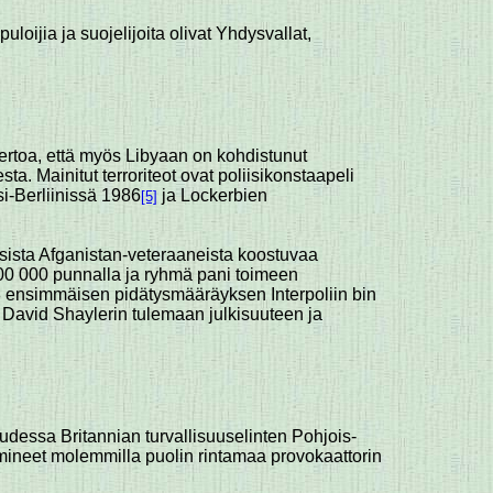
puloijia ja suojelijoita olivat Yhdysvallat,
ertoa, että myös Libyaan on kohdistunut
ta. Mainitut terroriteot ovat poliisikonstaapeli
i-Berliinissä 1986
ja Lockerbien
[5]
aisista Afganistan-veteraaneista koostuvaa
100 000 punnalla ja ryhmä pani toimeen
98 ensimmäisen pidätysmääräyksen Interpoliin bin
n David Shaylerin tulemaan julkisuuteen ja
suudessa Britannian turvallisuuselinten Pohjois-
toimineet molemmilla puolin rintamaa provokaattorin