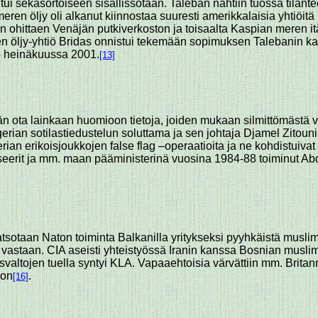
tui sekasortoiseen sisällissotaan. Taleban nähtiin tuossa tilan
ren öljy oli alkanut kiinnostaa suuresti amerikkalaisia yhtiöitä 
ohittaen Venäjän putkiverkoston ja toisaalta Kaspian meren itäp
en öljy-yhtiö Bridas onnistui tekemään sopimuksen Talebanin ka
o heinäkuussa 2001.
[13]
ään ota lainkaan huomioon tietoja, joiden mukaan silmittömästä vä
gerian sotilastiedustelun soluttama ja sen johtaja Djamel Zitouni
lgerian erikoisjoukkojen false flag –operaatioita ja ne kohdistuiv
upseerit ja mm. maan pääministerinä vuosina 1984-88 toiminut A
katsotaan Naton toiminta Balkanilla yritykseksi pyyhkäistä musli
a vastaan. CIA aseisti yhteistyössä Iranin kanssa Bosnian musli
dysvaltojen tuella syntyi KLA. Vapaaehtoisia värvättiin mm. Bri
oon
.
[16]