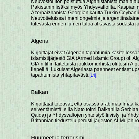
Neuvostoliiton poistuttua Afganistanista maa ajau
Pakistanin lisäksi myös Yhdysvalloilta. Kaspian me
Azerbaizhanista Georgian kautta Turkin Ceyhaniin 
Neuvotteluissa ilmeni ongelmia ja argentiinalain
tulevasta ennen lumen tuloa alkavasta sodasta j
Algeria
Kirjoittajat eivät Algerian tapahtumia käsitelless
islamistijärjestö GIA (Armed Islamic Group) oli Al
GIA:n tiliin laitetuista joukkomurhista oli tosin A
liepeillä. Lukuisat Algeriasta paenneet entiset 
tapahtumista yhtäpitävästi.
[14]
Balkan
Kirjoittajat toteavat, että osassa arabimaailmaa 
selventämistä, sillä Nato toimi Balkanilla Serbia
Qaida) ja Yhdysvaltojen yhteistyö tiivistyi ja Yh
Britannian tiedustelu perusti järjestön Al-Mujahir
Huumeet ja terrorismi