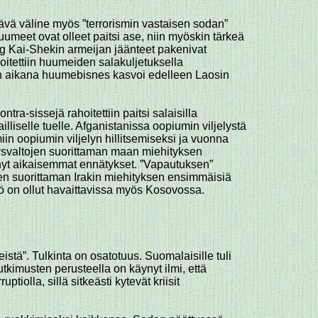
tävä väline myös ”terrorismin vastaisen sodan”
uumeet ovat olleet paitsi ase, niin myöskin tärkeä
ang Kai-Shekin armeijan jäänteet pakenivat
itettiin huumeiden salakuljetuksella
dan aikana huumebisnes kasvoi edelleen Laosin
a-sissejä rahoitettiin paitsi salaisilla
ailliselle tuelle. Afganistanissa oopiumin viljelystä
iin oopiumin viljelyn hillitsemiseksi ja vuonna
hdysvaltojen suorittaman maan miehityksen
önyt aikaisemmat ennätykset. ”Vapautuksen”
en suorittaman Irakin miehityksen ensimmäisiä
on ollut havaittavissa myös Kosovossa.
teistä”. Tulkinta on osatotuus. Suomalaisille tuli
tkimusten perusteella on käynyt ilmi, että
uptiolla, sillä sitkeästi kytevät kriisit