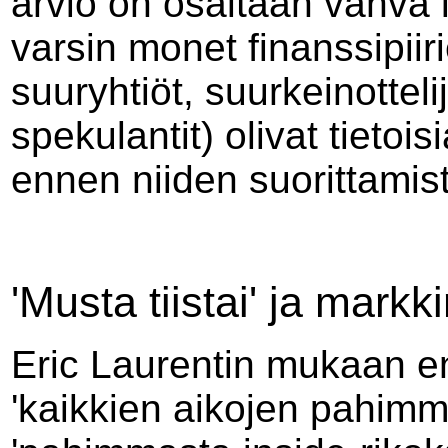
arvio on osaltaan vahva in
varsin monet finanssipiir
suuryhtiöt, suurkeinottelij
spekulantit) olivat tietois
ennen niiden suorittamis
'Musta tiistai' ja markk
Eric Laurentin mukaan e
'kaikkien aikojen pahimm