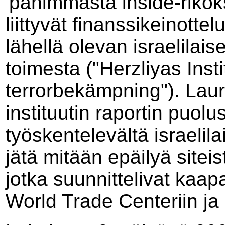
'pahimmasta inside-rikok
liittyvät finanssikeinotte
lähellä olevan israelilais
toimesta ("Herzliyas Instit
terrorbekämpning"). Laur
instituutin raportin puol
työskentelevältä israelila
jätä mitään epäilyä siteis
jotka suunnittelivat kaa
World Trade Centeriin ja 