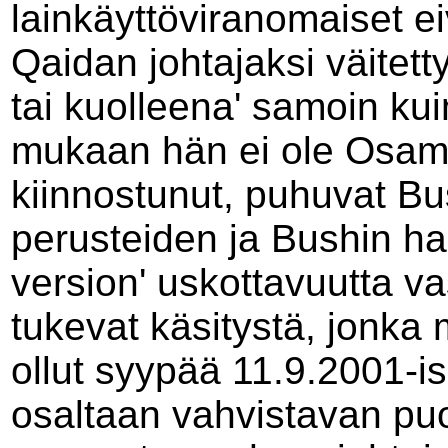
lainkäyttöviranomaiset eiv
Qaidan johtajaksi väitet
tai kuolleena' samoin ku
mukaan hän ei ole Osama
kiinnostunut, puhuvat Bu
perusteiden ja Bushin ha
version' uskottavuutta v
tukevat käsitystä, jonk
ollut syypää 11.9.2001-i
osaltaan vahvistavan pu