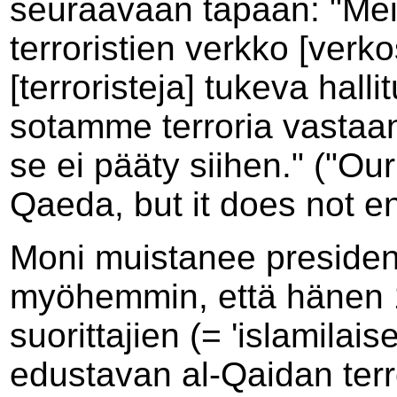
seuraavaan tapaan: "Mei
terroristien verkko [verko
[terroristeja] tukeva hall
sotamme terroria vastaa
se ei pääty siihen." ("Our
Qaeda, but it does not en
Moni muistanee presiden
myöhemmin, että hänen 1
suorittajien (= 'islamila
edustavan al-Qaidan terr