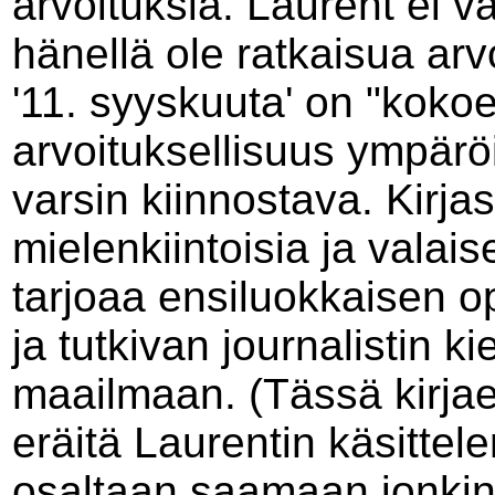
arvoituksia. Laurent ei v
hänellä ole ratkaisua arvo
'11. syyskuuta' on "kokoe
arvoituksellisuus ympärö
varsin kiinnostava. Kirj
mielenkiintoisia ja valais
tarjoaa ensiluokkaisen op
ja tutkivan journalistin 
maailmaan. (Tässä kirjae
eräitä Laurentin käsittel
osaltaan saamaan jonkin