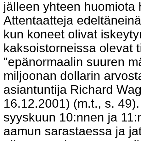
jälleen yhteen huomiota 
Attentaatteja edeltäneinä
kun koneet olivat iskeyt
kaksoistorneissa olevat t
"epänormaalin suuren mää
miljoonan dollarin arvost
asiantuntija Richard Wa
16.12.2001) (m.t., s. 49). 
syyskuun 10:nnen ja 11:n
aamun sarastaessa ja jatk