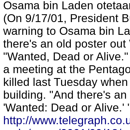
Osama bin Laden otetaan 
(
On 9/17/01, President B
warning to Osama bin Lad
there's an old poster out W
"Wanted, Dead or Alive." -
a meeting at the Pentag
killed last Tuesday when 
building. "And there's an
'Wanted: Dead or Alive.' 
http://www.telegraph.co.