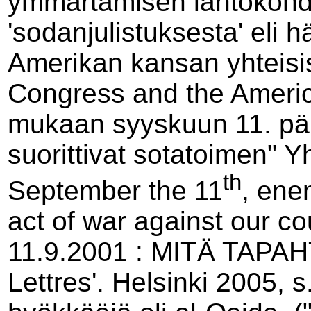
ymmärtämisen lähtökohda
'sodanjulistuksesta' eli
Amerikan kansan yhteisis
Congress and the Americ
mukaan syyskuun 11. päi
suorittivat sotatoimen" Y
th
September the 11
, ene
act of war against our co
11.9.2001 : MITÄ TAPAHT
Lettres'. Helsinki 2005, 