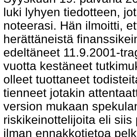
luki lyhyen tiedotteen, j
noteerasi. Hän ilmoitti, e
herättäneistä finanssikein
edeltäneet 11.9.2001-trag
vuotta kestäneet tutkim
olleet tuottaneet todisteita
tienneet jotakin attentaat
version mukaan spekulanti
riskikeinottelijoita eli sii
ilman ennakkotietoa pel