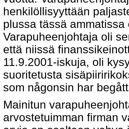
henkilöllisyyttään paljast
plussa tässä ammatissa o
Varapuheenjohtaja oli se
että niissä finanssikeinot
11.9.2001-iskuja, oli ky
suoritetusta sisäpiiririkok
som någonsin har begått
Mainitun varapuheenjoht
arvostetuimman firman v