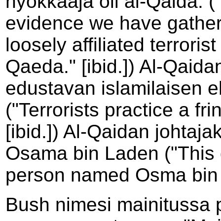
hyökkääjä oli al-Qaida. 
evidence we have gathered
loosely affiliated terrori
Qaeda." [ibid.]) Al-Qaidan
edustavan islamilaisen 
("Terrorists practice a fr
[ibid.]) Al-Qaidan johtaj
Osama bin Laden ("This g
person named Osma bin La
Bush nimesi mainitussa 