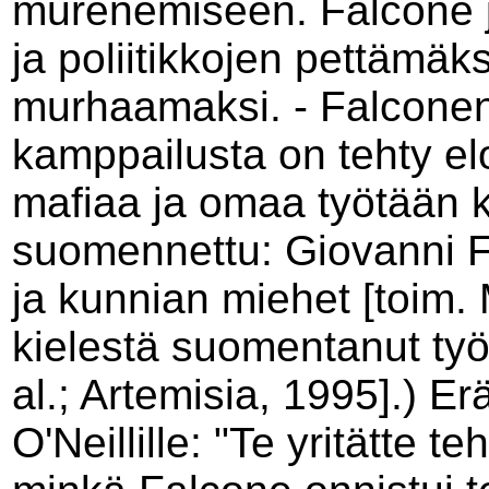
murenemiseen. Falcone j
ja poliitikkojen pettämäks
murhaamaksi. - Falconen
kamppailusta on tehty el
mafiaa ja omaa työtään 
suomennettu:
Giovanni
ja kunnian miehet [toim. 
kielestä suomentanut ty
al.;
Artemisia, 1995].) Er
O'Neillille: "Te yritätte 