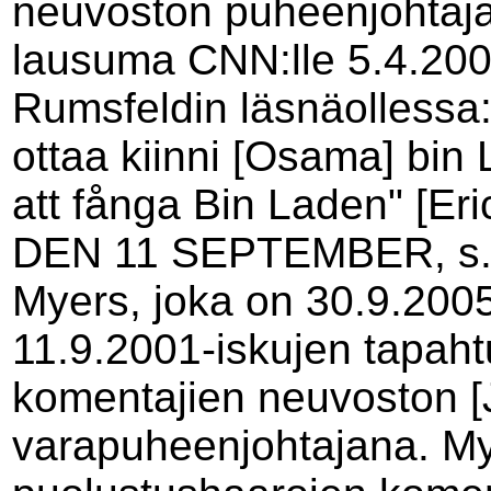
neuvoston puheenjohtaja
lausuma CNN:lle 5.4.200
Rumsfeldin läsnäollessa: 
ottaa kiinni [Osama] bin L
att fånga Bin Laden" [
DEN 11 SEPTEMBER, s. 39
Myers, joka on 30.9.2005 
11.9.2001-iskujen tapah
komentajien neuvoston [Jo
varapuheenjohtajana. Mye