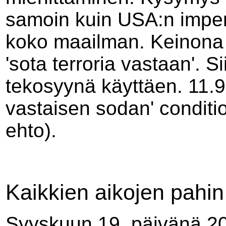
samoin kuin USA:n imperi
koko maailman. Keinona t
'sota terroria vastaan'. S
tekosyynä käyttäen. 11.9.
vastaisen sodan' conditi
ehto).
Kaikkien aikojen pahin
Syyskuun 19. päivänä 20