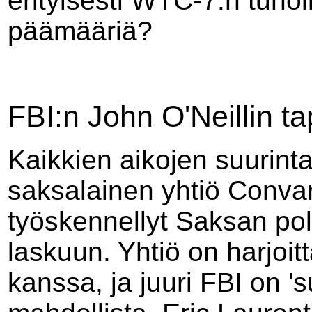
erityisesti WTC-7:n tuholl
päämääriä?
FBI:n John O'Neillin t
Kaikkien aikojen suurinta 
saksalainen yhtiö Convar, 
työskennellyt Saksan pol
laskuun. Yhtiö on harjoit
kanssa, ja juuri FBI on '