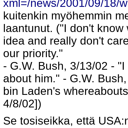
xml=/news/2001/09/18/
kuitenkin myöhemmin merk
laantunut. (
"I don't know
idea and really don't care.
our priority."
- G.W. Bush, 3/13/02 - "I
about him." - G.W. Bush,
bin Laden's whereabouts
4/8/02])
Se tosiseikka, että USA:n 