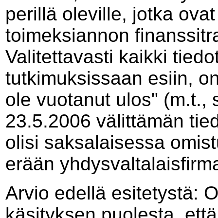
perillä oleville, jotka ov
toimeksiannon finanssitran
Valitettavasti kaikki tied
tutkimuksissaan esiin, on 
ole vuotanut ulos" (m.t.,
23.5.2006 välittämän ti
olisi saksalaisessa omist
erään yhdysvaltalaisfirm
Arvio edellä esitetystä:
On
käsityksen puolesta, että 