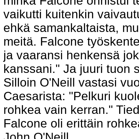
minkä Falcone onnistui t
vaikutti kuitenkin vaiva
ehkä samankaltaista, mutt
meitä. Falcone työskente
ja vaaransi henkensä jok
kanssani." Ja juuri tuon 
Silloin O'Neill vastasi v
Caesarista: "Pelkuri kuol
rohkea vain kerran." Tie
Falcone oli erittäin rohk
John O'Neill.