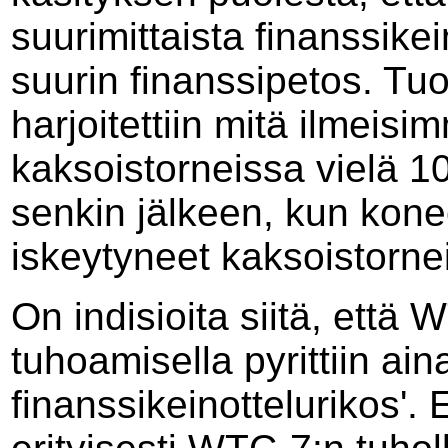
suurimittaista finanssike
suurin finanssipetos. Tuo
harjoitettiin mitä ilmei
kaksoistorneissa vielä 1
senkin jälkeen, kun koneet
iskeytyneet kaksoistornei
On indisioita siitä, että
tuhoamisella pyrittiin ai
finanssikeinottelurikos'.