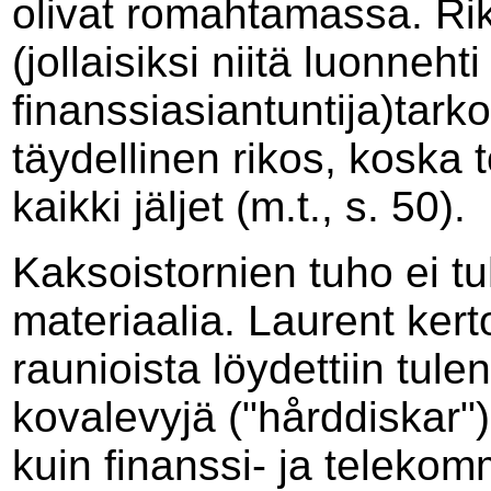
olivat romahtamassa. Rik
(jollaisiksi niitä luonnehti
finanssiasiantuntija)tarko
täydellinen rikos, koska 
kaikki jäljet (m.t., s. 50).
Kaksoistornien tuho ei t
materiaalia. Laurent ker
raunioista löydettiin tule
kovalevyjä ("hårddiskar")
kuin finanssi- ja telekom