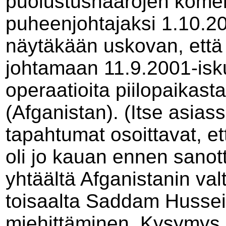
puolustushaarojen kome
puheenjohtajaksi 1.10.20
näytäkään uskovan, että
johtamaan 11.9.2001-iskuj
operaatioita piilopaikas
(Afganistan). (Itse asias
tapahtumat osoittavat, et
oli jo kauan ennen sano
yhtäältä Afganistanin va
toisaalta Saddam Hussein
miehittäminen. Kysymys ol