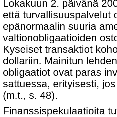
Lokakuun 2. päivänä 2001
että turvallisuuspalvelut 
epänormaalin suuria amer
valtionobligaatioiden osto
Kyseiset transaktiot kohos
dollariin. Mainitun lehd
obligaatiot ovat paras inv
sattuessa, erityisesti, jos
(m.t., s. 48).
Finanssispekulaatioita t