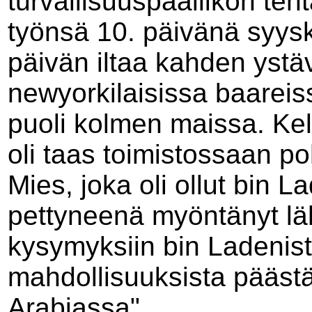
turvallisuuspäällikön teht
työnsä 10. päivänä syys
päivän iltaa kahden yst
newyorkilaisissa baareiss
puoli kolmen maissa. Kel
oli taas toimistossaan po
Mies, joka oli ollut bin La
pettyneenä myöntänyt läh
kysymyksiin bin Ladenist
mahdollisuuksista päästä 
Arabiassa".