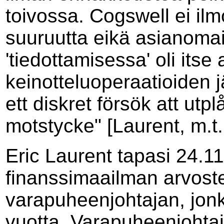
toivossa. Cogswell ei ilm
suuruutta eikä asianomai
'tiedottamisessa' oli its
keinotteluoperaatioiden j
ett diskret försök att ut
motstycke" [Laurent, m.t.,
Eric Laurent tapasi 24.
finanssimaailman arvost
varapuheenjohtajan, jonka
vuotta. Varapuheenjohtaja