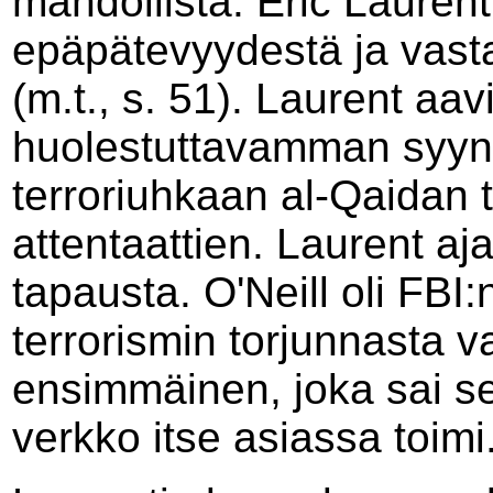
mahdollista. Eric Lauren
epäpätevyydestä ja vastaa
(m.t., s. 51). Laurent aav
huolestuttavamman syyn:
terroriuhkaan al-Qaidan 
attentaattien. Laurent aja
tapausta. O'Neill oli FBI
terrorismin torjunnasta v
ensimmäinen, joka sai se
verkko itse asiassa toimi