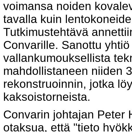
voimansa noiden kovalev
tavalla kuin lentokoneiden
Tutkimustehtävä annettiin
Convarille. Sanottu yhtiö
vallankumouksellista tek
mahdollistaneen niiden 3
rekonstruoinnin, jotka lö
kaksoistorneista.
Convarin johtajan Peter
otaksua, että "tieto hyök