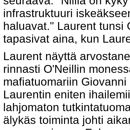
seuraava: "Niillä on kyky
infrastruktuuri iskeäksee
haluavat." Laurent tunsi O
tapasivat aina, kun Laur
Laurent näyttä arvostane
rinnasti O'Neillin moness
mafiatuomariin Giovanni
Laurentin eniten ihailemii
lahjomaton tutkintatuoma
älykäs toiminta johti aik