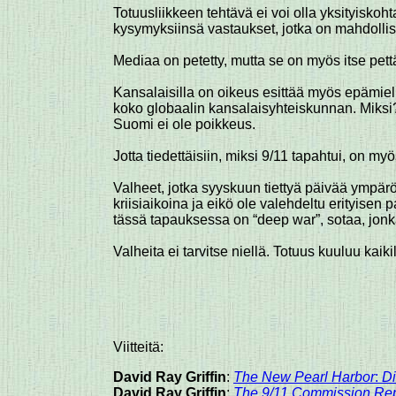
Totuusliikkeen tehtävä ei voi olla yksityisko
kysymyksiinsä vastaukset, jotka on mahdolli
Mediaa on petetty, mutta se on myös itse pettä
Kansalaisilla on oikeus esittää myös epämiel
koko globaalin kansalaisyhteiskunnan. Miksi?
Suomi ei ole poikkeus.
Jotta tiedettäisiin, miksi 9/11 tapahtui, on my
Valheet, jotka syyskuun tiettyä päivää ympäröi
kriisiaikoina ja eikö ole valehdeltu erityisen 
tässä tapauksessa on “deep war”, sotaa, jon
Valheita ei tarvitse niellä. Totuus kuuluu kaikil
Viitteitä:
David Ray Griffin
:
The New Pearl Harbor
:
Di
David Ray Griffin
:
The 9/11 Commission Repo