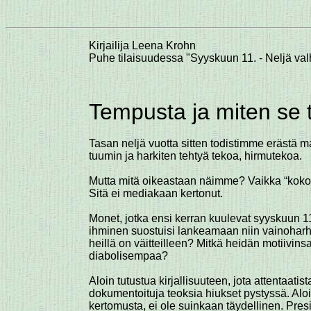
Kirjailija Leena Krohn
Puhe tilaisuudessa "Syyskuun 11. - Neljä val
Tempusta ja miten se t
Tasan neljä vuotta sitten todistimme erästä 
tuumin ja harkiten tehtyä tekoa, hirmutekoa.
Mutta mitä oikeastaan näimme? Vaikka “koko ma
Sitä ei mediakaan kertonut.
Monet, jotka ensi kerran kuulevat syyskuun 11.
ihminen suostuisi lankeamaan niin vainoharhais
heillä on väitteilleen? Mitkä heidän motiivin
diabolisempaa?
Aloin tutustua kirjallisuuteen, jota attentaatista
dokumentoituja teoksia hiukset pystyssä. Aloi
kertomusta, ei ole suinkaan täydellinen. Pres