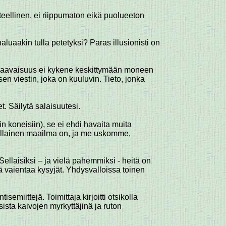
steellinen, ei riippumaton eikä puolueeton
aakin tulla petetyksi? Paras illusionisti on
arkkaavaisuus ei kykene keskittymään moneen
viestin, joka on kuuluvin. Tieto, jonka
. Säilytä salaisuutesi.
n koneisiin), se ei ehdi havaita muita
 millainen maailma on, ja me uskomme,
Sellaisiksi – ja vielä pahemmiksi - heitä on
 vaientaa kysyjät. Yhdysvalloissa toinen
emiittejä. Toimittaja kirjoitti otsikolla
isista kaivojen myrkyttäjinä ja ruton