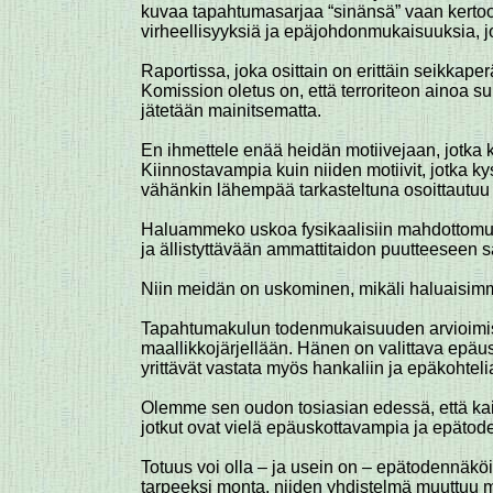
kuvaa tapahtumasarjaa “sinänsä” vaan kertoo 
virheellisyyksiä ja epäjohdonmukaisuuksia,
Raportissa, joka osittain on erittäin seikkape
Komission oletus on, että terroriteon ainoa suu
jätetään mainitsematta.
En ihmettele enää heidän motiivejaan, jotka k
Kiinnostavampia kuin niiden motiivit, jotka kys
vähänkin lähempää tarkasteltuna osoittautu
Haluammeko uskoa fysikaalisiin mahdottomuuks
ja ällistyttävään ammattitaidon puutteeseen samo
Niin meidän on uskominen, mikäli haluaisimm
Tapahtumakulun todenmukaisuuden arvioimisee
maallikkojärjellään. Hänen on valittava epäusk
yrittävät vastata myös hankaliin ja epäkohtelia
Olemme sen oudon tosiasian edessä, että kaikki
jotkut ovat vielä epäuskottavampia ja epätod
Totuus voi olla – ja usein on – epätodennäk
tarpeeksi monta, niiden yhdistelmä muuttuu ma