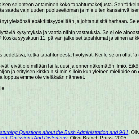
htaisen selonteon antaminen koko tapahtumaketjusta. Sen tärkein v
sta saada vain uuden puolueettoman ja mieluiten kansainvälisen
nyt yleisönsä epäkriittisyydellään ja johtanut sitä harhaan. Se ei
lyttäviä kysymyksiä ja vaatia niihin vastauksia. Se ei ole aino
 Koska syyskuun 11. päivän jälkeiset tapahtumat ja siihen ankk
ös tiedettävä, ketkä tapahtuneesta hyötyivät. Keille se on ollut “
vät, eivät ole millään lailla uusi ja ennennäkemätön ilmiö. Eikö k
paljon ja erityisen kirkkain silmin silloin kun yleinen mielipide 
ka loppua emme ole vieläkään nähneet.
le.
sturbing Questions about the Bush Administration
and 9/11
, Ol
rt: Omissions And Distortions
, Olive Branch Press, 2005