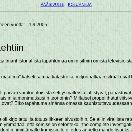
PÄÄSIVULLE
-
KOLUMNEJA
heen vuotta" 11.9.2005
ehtiin
maailmanhistoriallista tapahtumaa omin silmin omista televisio
ailma” katseli samaa katastrofia, miljoonatkaan silmät eivät ker
 päivän vaihtoehtoisista selitysmalleista, ällistyvät, pahastuvat
iin ja monimutkaisiin teorioihin? Millaiset propellihatut viitsi
sa ovat? Eikö tapahtuma sinänsä omassa kauhistuttavuudessaan riit
 oli kirjoitettu, ja totuusliikkeen sivustoihin. Selailin virallista r
n ymmärtää, että komission selonteko, “the complete investigati
identin nimittämälle komissiolle ei edes annettu mahdollisuuksi