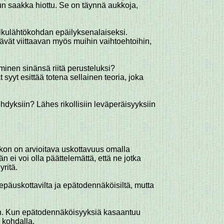
un saakka hiottu. Se on täynnä aukkoja,
n alkulähtökohdan epäilyksenalaiseksi.
ttävät viittaavan myös muihin vaihtoehtoihin,
minen sinänsä riitä perusteluksi?
 syyt esittää totena sellainen teoria, joka
dyksiin? Lähes rikollisiin leväperäisyyksiin
kon on arvioitava uskottavuus omalla
n ei voi olla päättelemättä, että ne jotka
yritä.
t epäuskottavilta ja epätodennäköisiltä, mutta
ton. Kun epätodennäköisyyksiä kasaantuu
 kohdalla.