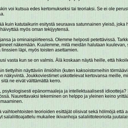
uskin voi kutsua edes kertomukseksi tai teoriaksi. Se ei ole peru
aa.
n katutaikurin esitystä seuraava satunnainen yleisö, joka halu
 häivyttää myös oman tekijyytensä.
n rajansa ja ominaispiirteensä. Olemme helposti petettävissä. T
neet näkemään. Kuulemme, mitä meidän halutaan kuulevan, sen 
linssien läpi, myös toisten asettamien.
i vasta kun se on valmis. Älä koskaan näytä heille, että hikoilet
tiettyihin näyttäviin ilmiöihin (kuten kaksoistorneihin törmäävii
 on näkyvintä. Joukkoviestimet uskottelevat kertovansa meille,
sitä ne eivät välttämättä kerro.
, psykologisesti epänormaaleja ja intellektuaalisesti idiootteja? 
ssä. Naurettavaksi tekeminen on helppo ja yleinen keino yrittää
eimaaminen.
ihtoehtoisten teorioiden esittäjät olisivat sekä hölmöjä että antis
 salaliittoajattelu mukailee ikivanhoja salaliittoteorioita juutala