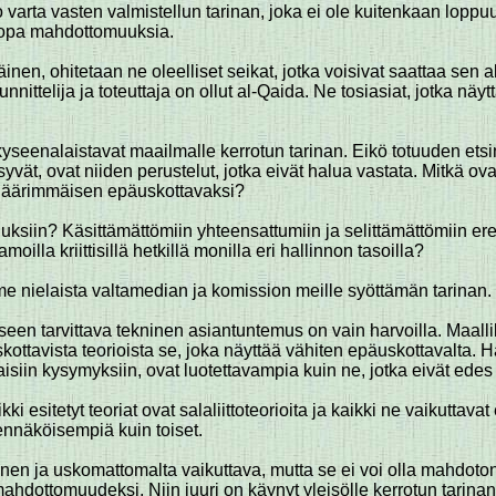
varta vasten valmistellun tarinan, joka ei ole kuitenkaan loppu
 jopa mahdottomuuksia.
räinen, ohitetaan ne oleelliset seikat, jotka voisivat saattaa se
nnittelija ja toteuttaja on ollut al-Qaida. Ne tosiasiat, jotka näy
yseenalaistavat maailmalle kerrotun tarinan. Eikö totuuden etsi
yvät, ovat niiden perustelut, jotka eivät halua vastata. Mitkä ovat
u äärimmäisen epäuskottavaksi?
iin? Käsittämättömiin yhteensattumiin ja selittämättömiin ereh
illa kriittisillä hetkillä monilla eri hallinnon tasoilla?
e nielaista valtamedian ja komission meille syöttämän tarinan.
n tarvittava tekninen asiantuntemus on vain harvoilla. Maalli
ottavista teorioista se, joka näyttää vähiten epäuskottavalta. Hä
isiin kysymyksiin, ovat luotettavampia kuin ne, jotka eivät edes 
 esitetyt teoriat ovat salaliittoteorioita ja kaikki ne vaikuttava
ennäköisempiä kuin toiset.
öinen ja uskomattomalta vaikuttava, mutta se ei voi olla mahdo
hdottomuudeksi. Niin juuri on käynyt yleisölle kerrotun tarinan