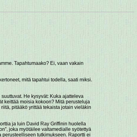
istamme. Tapahtumaako? Ei, vaan vakain
toneet, mitä tapahtui todella, saati miksi.
, suuttuvat. He kysyvät: Kuka ajatteleva
vät keittää moisia kokoon? Mitä perusteluja
ä, pitääkö yrittää tekaista jotain vieläkin
aporttia ja luin David Ray Griffinin huolella
on”, joka myötäilee valtamedialle syötettyä
a perusteelliseen tutkimukseen. Raportti ei