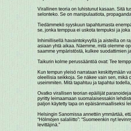
Virallinen teoria on luhistunut kasaan. Sitä t
selonteko. Se on manipulaatiota, propagand
Tiedämmekö syyskuun tapahtumasta enempää kui
se, jonka temppua ei uskota tempuksi ja joka
Inhimillisellä havaintokyvyllä ja aisteilla o
asiaan yhtä aikaa. Näemme, mitä olemme oppi
saamme ympäristöstä, kulkee suodattimien ja 
Taikurin kolme perussääntöä ovat: Tee temppus
Kun tempun yleisö narrataan keskittymään vain 
oleellisia seikkoja. Se näkee vain sen, mikä
useimmiten. Mitä tapahtuu ja tapahtui todella, 
Ovatko virallisen teorian epäilijät paranoideja
pyritty leimaamaan suomalaisessakin lehdistö
paljon käytetty tapa on epäisänmaalliseksi l
Helsingin Sanomissa annettiin ymmärtää, että va
“Hölmöjen salaliitto”: “Suomeenkin nyt levinnyt
levittäjinä.”