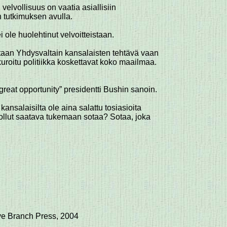
elvollisuus on vaatia asiallisiin
 tutkimuksen avulla.
 ole huolehtinut velvoitteistaan.
astaan Yhdysvaltain kansalaisten tehtävä vaan
uroitu politiikka koskettavat koko maailmaa.
a great opportunity” presidentti Bushin sanoin.
ansalaisilta ole aina salattu tosiasioita
on ollut saatava tukemaan sotaa? Sotaa, joka
ive Branch Press, 2004