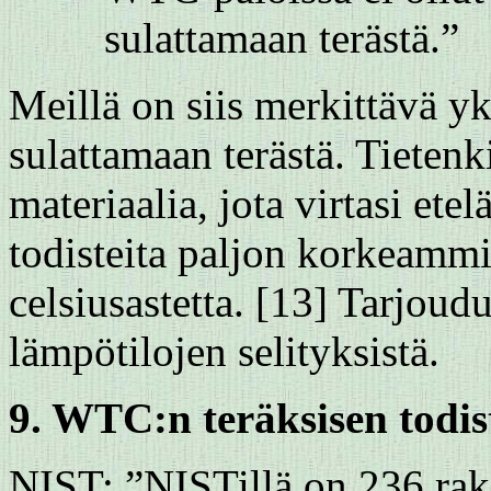
sulattamaan terästä.”
Meillä on siis merkittävä y
sulattamaan terästä. Tietenki
materiaalia, jota virtasi ete
todisteita paljon korkeamm
celsiusastetta. [13] Tarjo
lämpötilojen selityksistä.
9. WTC:n teräksisen todis
NIST: ”NISTillä on 236 ra