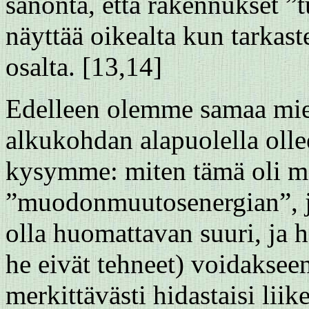
sanonta, että rakennukset ”t
näyttää oikealta kun tarka
osalta. [13,14]
Edelleen olemme samaa mielt
alkukohdan alapuolella olle
kysymme: miten tämä oli m
”muodonmuutosenergian”, jo
olla huomattavan suuri, ja he
he eivät tehneet) voidakseen
merkittävästi hidastaisi liike