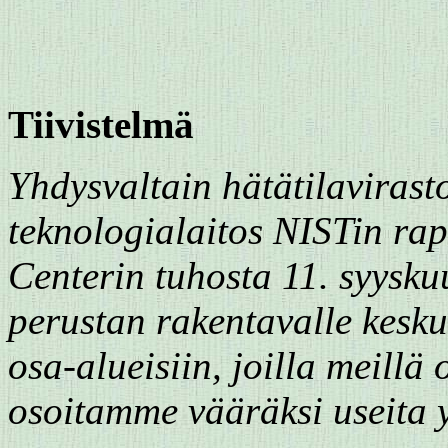
Tiivistelmä
Yhdysvaltain hätätilavirast
teknologialaitos NISTin rap
Centerin tuhosta 11. syysku
perustan rakentavalle kesku
osa-alueisiin, joilla meill
osoitamme vääräksi useita 