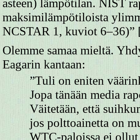
asteen) lämpötilan. NIST ra
maksimilämpötiloista ylimm
NCSTAR 1, kuviot 6–36)” 
Olemme samaa mieltä. Yhd
Eagarin kantaan:
”Tuli on eniten väärin
Jopa tänään media rapo
Väitetään, että suihku
jos polttoainetta on m
WTC-paloissa ei ollut 