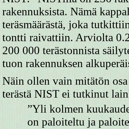
rakennuksista. Nämä kappale
teräsmäärästä, joka tutkittii
tontti raivattiin. Arviolta 
200 000 terästonnista säily
tuon rakennuksen alkuperäise
Näin ollen vain mitätön os
terästä NIST ei tutkinut lai
”Yli kolmen kuukauden
on paloiteltu ja paloi