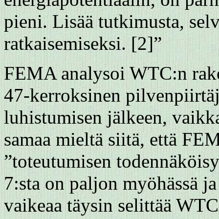
pieni. Lisää tutkimusta, se
ratkaisemiseksi. [2]”
FEMA analysoi WTC:n rakenn
47-kerroksinen pilvenpiirtäj
luhistumisen jälkeen, vaikk
samaa mieltä siitä, että F
”toteutumisen todennäköisy
7:sta on paljon myöhässä ja
vaikeaa täysin selittää WTC 