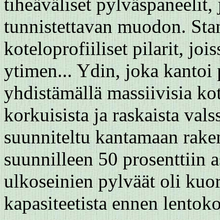
tiheäväliset pylväspaneelit,
tunnistettavan muodon. Stan
koteloprofiiliset pilarit, joi
ytimen... Ydin, joka kantoi
yhdistämällä massiivisia ko
korkuisista ja raskaista valss
suunniteltu kantamaan rake
suunnilleen 50 prosenttiin a
ulkoseinien pylväät oli kuor
kapasiteetista ennen lentok