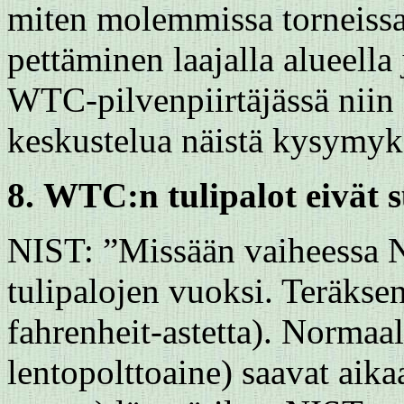
miten molemmissa torneissa 
pettäminen laajalla alueella
WTC-pilvenpiirtäjässä niin
keskustelua näistä kysymyks
8.
WTC:n tulipalot eivät s
NIST: ”Missään vaiheessa NI
tulipalojen vuoksi. Teräkse
fahrenheit-astetta). Normaal
lentopolttoaine) saavat aik