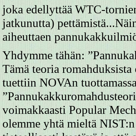
joka edellyttää WTC-tornien
jatkunutta)
pettämistä...Näin
aiheuttaen pannukakkuilmiö
Yhdymme tähän: ”Pannukakku
Tämä teoria romahduksista e
tuettiin NOVAn tuottamassa 
”Pannukakkuromahdusteoriaa
voimakkaasti Popular Mechan
olemme yhtä mieltä NIST:n k