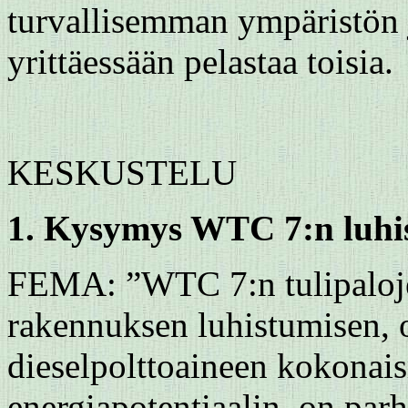
turvallisemman ympäristön j
yrittäessään pelastaa toisia.
KESKUSTELU
1. Kysymys WTC 7:n luhi
FEMA: ”WTC 7:n tulipalojen 
rakennuksen luhistumisen, 
dieselpolttoaineen kokonai
energiapotentiaalin, on pa