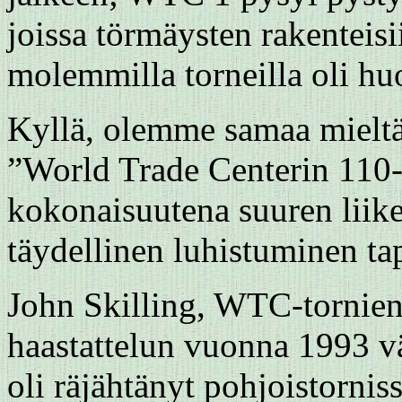
joissa törmäysten rakenteisi
molemmilla torneilla oli huo
Kyllä, olemme samaa mieltä
”World Trade Centerin 110-k
kokonaisuutena suuren liik
täydellinen luhistuminen ta
John Skilling, WTC-tornien 
haastattelun vuonna 1993 v
oli räjähtänyt pohjoistorniss