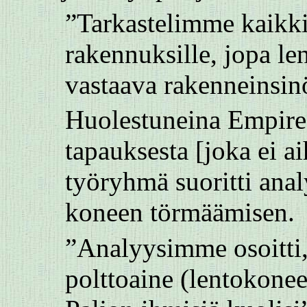
”Tarkastelimme kaikkia
rakennuksille, jopa le
vastaava rakenneinsinö
Huolestuneina Empire
tapauksesta [joka ei a
työryhmä suoritti analy
koneen törmäämisen.
”Analyysimme osoitti,
polttoaine (lentokonee