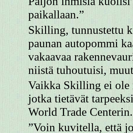
Paljon ihmisiä kuolisi
paikallaan.”
Skilling, tunnustettu 
paunan autopommi kaata
vakaavaa rakennevaurio
niistä tuhoutuisi, muu
Vaikka Skilling ei ole 
jotka tietävät tarpee
World Trade Centerin.
”Voin kuvitella, että j