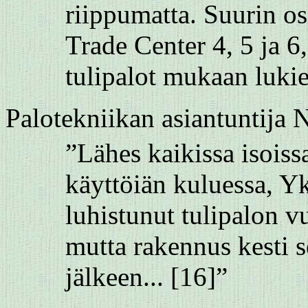
riippumatta. Suurin o
Trade Center 4, 5 ja 6
tulipalot mukaan lukie
Palotekniikan
asiantuntija
”Lähes kaikissa isoiss
käyttöiän kuluessa, Yk
luhistunut tulipalon v
mutta rakennus kesti s
jälkeen... [16]”