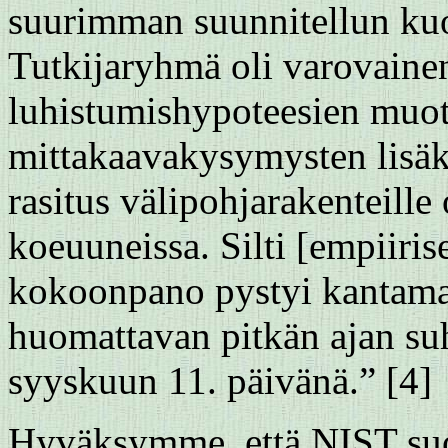
suurimman suunnitellun kuo
Tutkijaryhmä oli varovainen
luhistumishypoteesien muot
mittakaavakysymysten lisäksi
rasitus välipohjarakenteille 
koeuuneissa. Silti [empiiris
kokoonpano pystyi kantam
huomattavan pitkän ajan suh
syyskuun 11. päivänä.” [4]
Hyväksymme, että NIST suori