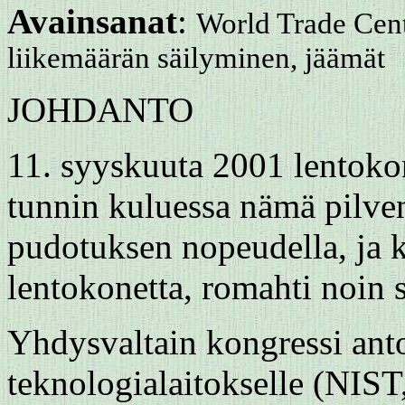
Avainsanat
:
World Trade Cent
liikemäärän säilyminen, jäämät
JOHDANTO
11. syyskuuta 2001 lentoko
tunnin kuluessa nämä pilvenp
pudotuksen nopeudella, ja 
lentokonetta, romahti noin
Yhdysvaltain kongressi antoi 
teknologialaitokselle (NIST