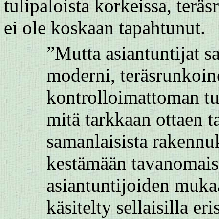
tulipaloista korkeissa, teräs
ei ole koskaan tapahtunut.
”Mutta asiantuntijat s
moderni, teräsrunkoin
kontrolloimattoman tuli
mitä tarkkaan ottaen ta
samanlaisista rakennuk
kestämään tavanomaisi
asiantuntijoiden muk
käsitelty sellaisilla er