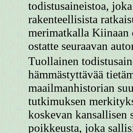
todistusaineistoa, jok
rakenteellisista ratkai
merimatkalla Kiinaan 
ostatte seuraavan auto
Tuollainen todistusain
hämmästyttävää tietäm
maailmanhistorian suur
tutkimuksen merkitykse
koskevan kansallisen
poikkeusta, joka sall