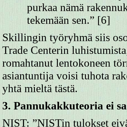
purkaa nämä rakennukse
tekemään sen.” [6]
Skillingin työryhmä siis oso
Trade Centerin luhistumista
romahtanut lentokoneen törm
asiantuntija voisi tuhota r
yhtä mieltä tästä.
3. Pannukakkuteoria ei sa
NIST: ”NISTin tulokset eiv