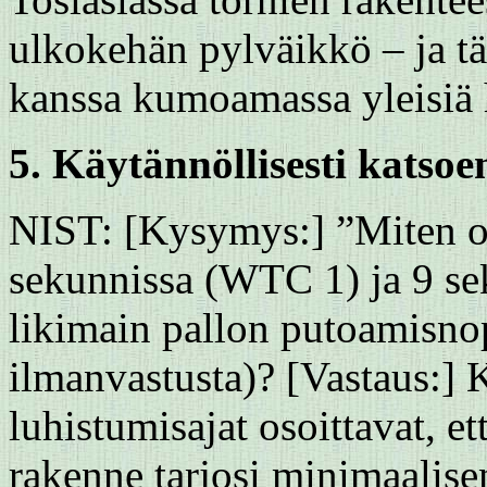
ulkokehän pylväikkö – ja 
kanssa kumoamassa yleisiä 
5.
Käytännöllisesti katso
NIST: [Kysymys:] ”Miten on
sekunnissa (WTC 1) ja 9 se
likimain pallon putoamisnop
ilmanvastusta)? [Vastaus:]
luhistumisajat osoittavat, e
rakenne tarjosi minimaalise