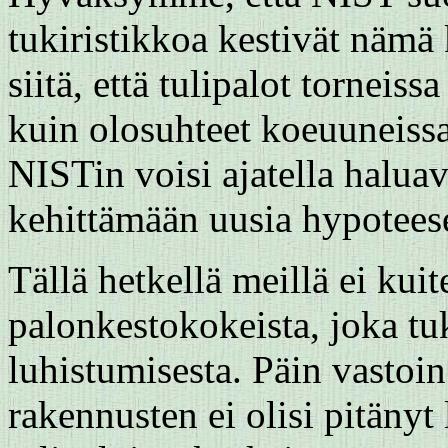
tukiristikkoa
kestivät nämä
siitä, että tulipalot torneis
kuin olosuhteet koeuuneiss
NISTin voisi ajatella haluav
kehittämään uusia hypoteese
Tällä hetkellä meillä ei kuit
palonkestokokeista, joka tuk
luhistumisesta. Päin vastoin
rakennusten ei olisi pitänyt 