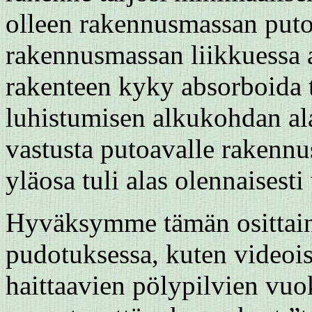
olleen rakennusmassan putoa
rakennusmassan liikkuessa a
rakenteen kyky absorboida
luhistumisen alkukohdan ala
vastusta putoavalle rakennus
yläosa tuli alas olennaisest
Hyväksymme tämän osittain.
pudotuksessa, kuten videoi
haittaavien pölypilvien vuo