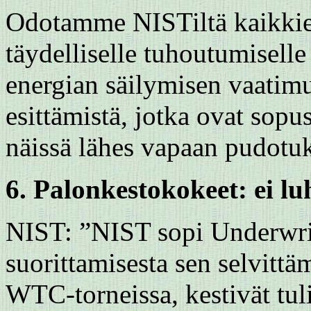
Odotamme NISTiltä kaikkie
täydelliselle tuhoutumiselle
energian säilymisen vaatimu
esittämistä, jotka ovat sop
näissä lähes vapaan pudotuk
6. Palonkestokokeet: ei lu
NIST: ”NIST sopi Underwrit
suorittamisesta sen selvittäm
WTC-torneissa, kestivät tuli