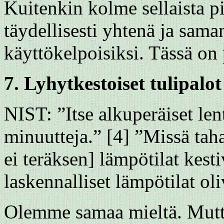
Kuitenkin kolme sellaista p
täydellisesti yhtenä ja sama
käyttökelpoisiksi. Tässä on 
7. Lyhytkestoiset tulipalot
NIST: ”Itse alkuperäiset le
minuutteja.” [4] ”Missä taha
ei teräksen] lämpötilat kes
laskennalliset lämpötilat oli
Olemme samaa mieltä. Mutta j