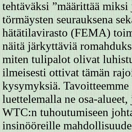
tehtäväksi ”määrittää miks
törmäysten seurauksena sekä
hätätilavirasto (FEMA) toim
näitä järkyttäviä romahduks
miten tulipalot olivat luhi
ilmeisesti ottivat tämän raj
kysymyksiä. Tavoitteemme on
luettelemalla ne osa-alueet
WTC:n tuhoutumiseen johtan
insinööreille mahdollisuude