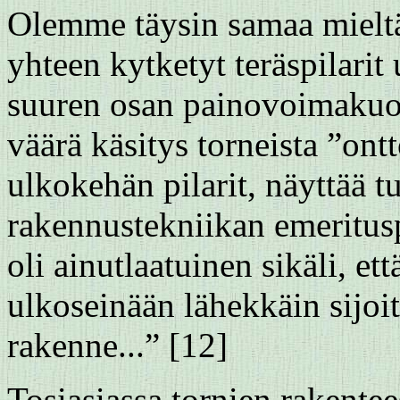
Olemme täysin samaa mieltä 
yhteen kytketyt teräspilarit
suuren osan painovoimakuor
väärä käsitys torneista ”ont
ulkokehän pilarit, näyttää t
rakennustekniikan emeritusp
oli ainutlaatuinen sikäli, e
ulkoseinään lähekkäin sijoit
rakenne...” [12]
Tosiasiassa tornien rakente