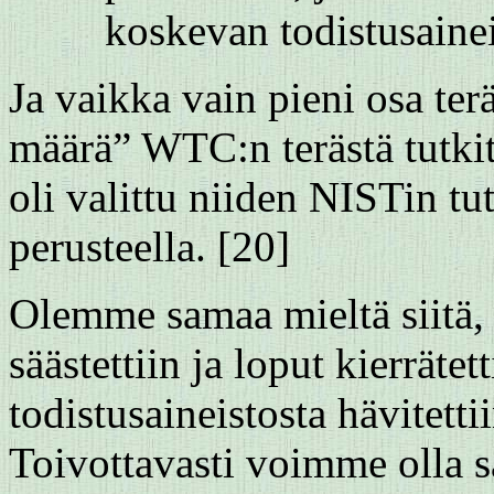
koskevan todistusaine
Ja vaikka vain pieni osa ter
määrä” WTC:n terästä tutkitt
oli valittu niiden NISTin t
perusteella. [20]
Olemme samaa mieltä siitä, e
säästettiin ja loput kierräte
todistusaineistosta hävitetti
Toivottavasti voimme olla s