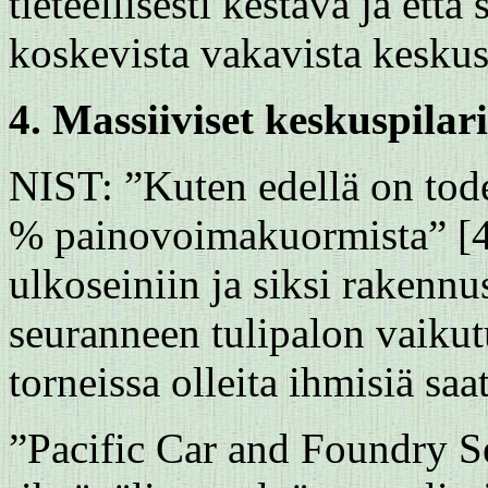
tieteellisesti kestävä ja et
koskevista vakavista keskust
4. Massiiviset keskuspilari
NIST: ”Kuten edellä on tode
% painovoimakuormista” [4].
ulkoseiniin ja siksi rakenn
seuranneen tulipalon vaiku
torneissa olleita ihmisiä saat
”Pacific Car and Foundry Se