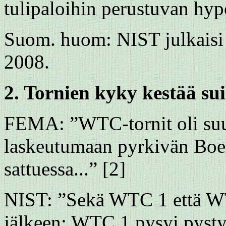
tulipaloihin perustuvan hyp
Suom. huom: NIST julkaisi 
2008.
2. Tornien kyky kestää s
FEMA: ”WTC-tornit oli suun
laskeutumaan pyrkivän Bo
sattuessa...” [2]
NIST: ”Sekä WTC 1 että WT
jälkeen; WTC 1 pysyi pysty