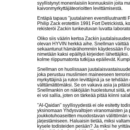
syyllistynyt monenlaisiin konnuuksiin joita ma
kaivonmyrkyttäjäteorioitten levittämisestä.
Entäpä tapaus "juutalainen everstiluutnantti
Philip Zack erotettiin 1991 Fort Detrickistä,
rekisteröi Zackin tunkeutuvan luvatta laborat
Oliko siis väärin kertoa Zackin juutalaisuude
olevan HYVIN herkkä aihe. Snellman väittää pe
sekaantunut hämärähommiin käydessään Fort De
nimetään kaksi epäiltyä kirjeiden lähettäjiksi
kolme riippumatonta tutkijaa epäilevät. Kumpi
Snellman on huolissaan juutalaisvastaisuud
joka perustuu muslimien maineeseen terrorist
myrkyttäjinä ja ruton levittäjinä ja se tehdään
välttämättömäksi. Se on vakava asia ja pitäis
Snellmankin on näköjään huolestunut siitä, ett
ei voi sallia, joten on tärkeää pitää kiinni s
"Al-Qaidan" syyllisyydestä ei ole esitetty to
yksinomaan Yhdysvaltojen viranomaisten ja p
joukkotuhoaseitten muodostavan välittömän vaa
järjestämiseen. Haluaisin tietää, miksi valtam
kysele todisteiden perään? Ja miksi he yrittäv