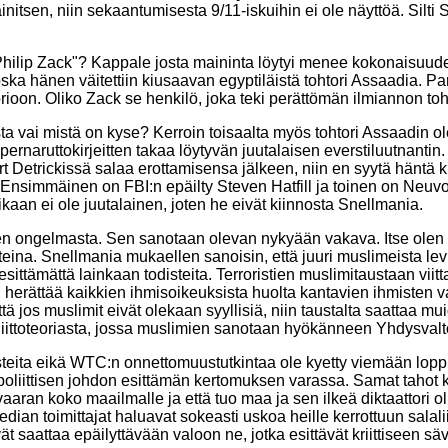
initsen, niin sekaantumisesta 9/11-iskuihin ei ole näyttöä. Silt
 Philip Zack"? Kappale josta maininta löytyi menee kokonaisuude
 koska hänen väitettiin kiusaavan egyptiläistä tohtori Assaadia
orioon. Oliko Zack se henkilö, joka teki perättömän ilmiannon t
sta vai mistä on kyse? Kerroin toisaalta myös tohtori Assaadin o
rnaruttokirjeitten takaa löytyvän juutalaisen everstiluutnantin. 
trickissä salaa erottamisensa jälkeen, niin en syytä häntä kirj
. Ensimmäinen on FBI:n epäilty Steven Hatfill ja toinen on Neuvos
kaan ei ole juutalainen, joten he eivät kiinnosta Snellmania.
en ongelmasta. Sen sanotaan olevan nykyään vakava. Itse olen
eina. Snellmania mukaellen sanoisin, että juuri muslimeista lev
 esittämättä lainkaan todisteita. Terroristien muslimitaustaan viit
i herättää kaikkien ihmisoikeuksista huolta kantavien ihmisten 
ä jos muslimit eivät olekaan syyllisiä, niin taustalta saattaa mu
alaliittoteoriasta, jossa muslimien sanotaan hyökänneen Yhdysval
disteita eikä WTC:n onnettomuustutkintaa ole kyetty viemään lopp
oliittisen johdon esittämän kertomuksen varassa. Samat tahot 
ran koko maailmalle ja että tuo maa ja sen ilkeä diktaattori ol
edian toimittajat haluavat sokeasti uskoa heille kerrottuun salal
ät saattaa epäilyttävään valoon ne, jotka esittävät kriittiseen sä