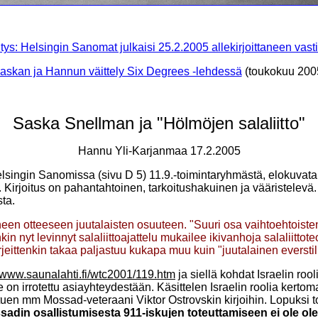
tys: Helsingin Sanomat julkaisi 25.2.2005 allekirjoittaneen vas
askan ja Hannun väittely Six Degrees -lehdessä
(toukokuu 200
Saska Snellman ja "Hölmöjen salaliitto"
Hannu Yli-Karjanmaa 17.2.2005
elsingin Sanomissa (sivu D 5) 11.9.-toimintaryhmästä, elokuvat
o". Kirjoitus on pahantahtoinen, tarkoitushakuinen ja vääristele
sta.
neen otteeseen juutalaisten osuuteen. "Suuri osa vaihtoehtoisten t
 nyt levinnyt salaliittoajattelu mukailee ikivanhoja salaliittoteo
irjeittenkin takaa paljastuu kukapa muu kuin "juutalainen everstil
//www.saunalahti.fi/wtc2001/119.htm
ja siellä kohdat Israelin roo
e on irrotettu asiayhteydestään. Käsittelen Israelin roolia kerto
uen mm Mossad-veteraani Viktor Ostrovskin kirjoihin. Lopuksi 
ossadin osallistumisesta 911-iskujen toteuttamiseen ei ole o