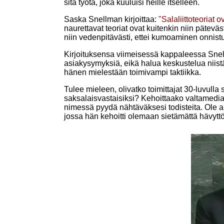
sitä työtä, joka kuuluisi heille itselleen.
Saska Snellman kirjoittaa:
"Salaliittoteoriat 
naurettavat teoriat ovat kuitenkin niin päteväs
niin vedenpitävästi, ettei kumoaminen onnist
Kirjoituksensa viimeisessä kappaleessa Sne
asiakysymyksiä, eikä halua keskustelua niistä
hänen mielestään toimivampi taktiikka.
Tulee mieleen, olivatko toimittajat 30-luvulla 
saksalaisvastaisiksi? Kehoittaako valtamedia
nimessä pyydä nähtäväksesi todisteita. Ole a
jossa hän kehoitti olemaan sietämättä hävyttöm