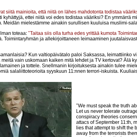
ovat siitä mainioita, että niitä on lähes mahdotonta todistaa väärik
ti kyhättyjä, ettei niitä voi edes todistaa vääriksi? En ymmärrä m
u. Meidän mielestämme ainakin surullisen kuuluisa muslimi-salal
llman toteaa:
"Taitaa siis olla turha edes yrittää kumota Toiminta
. Toimintaryhmän ja allekirjoittaneen leimaaminen juutalaisvasta
samanlaisia? Kun valtiopäivätalo paloi Saksassa, leimattiinko viral
 meitä vain uskomaan kaiken mitä lehdet ja TV kertovat? Älä ky
lamainen ja tottele. Snellmanin kirjoituksesta ainakin tulee m
iä salaliittoteorioita syyskuun 11:nnen terrori-iskuista. Kuulia
"We must speak the truth abo
Let us never tolerate outra
conspiracy theories consern
attacs of September 11:th, m
lies that attempt to shift the
away from the terrorists the