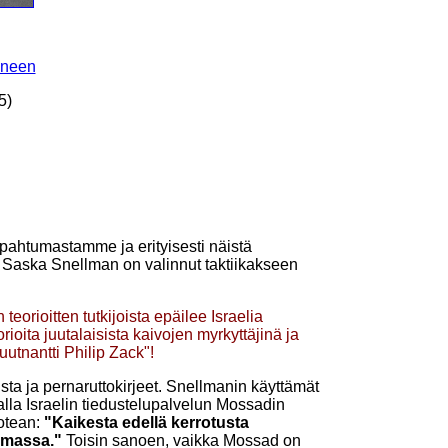
tineen
5)
apahtumastamme ja erityisesti näistä
vä. Saska Snellman on valinnut taktiikakseen
eorioitten tutkijoista epäilee Israelia
rioita juutalaisista kaivojen myrkyttäjinä ja
uutnantti Philip Zack"!
lista ja pernaruttokirjeet. Snellmanin käyttämät
malla Israelin tiedustelupalvelun Mossadin
totean:
"Kaikesta edellä kerrotusta
lemassa."
Toisin sanoen, vaikka Mossad on