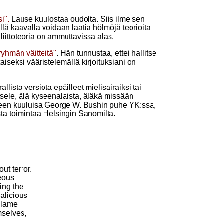
si".
Lause kuulostaa oudolta. Siis ilmeisen
illä kaavalla voidaan laatia hölmöjä teorioita
iittoteoria on ammuttavissa alas.
ryhmän väitteitä"
. Hän tunnustaa, ettei hallitse
iseksi vääristelemällä kirjoituksiani on
lista versiota epäilleet mielisairaiksi tai
sele, älä kyseenalaista, äläkä missään
ieleen kuuluisa George W. Bushin puhe YK:ssa,
ista toimintaa Helsingin Sanomilta.
ut terror.
geous
ing the
alicious
 blame
mselves,