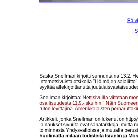
Päivi
S
Saska Snellman kirjoitti sunnuntaina 13.2. H
internetsivuista otsikolla "Hölmöjen salaliitt
syyttää allekirjoittanutta juutalaisvastaisuude
Snellman kirjoittaa:
Nettisivuilla viitataan mo
osallisuudesta 11.9.-iskuihin." Näin Suomeenkin
ruton levittäjinä. Amerikkalaisten pernaruttok
Artikkeli, jonka Snellman on lukenut on
http:
lainaukset sivuilta ovat sanatarkkoja, mutta n
toiminnasta Yhdysvalloissa ja muualla perust
huolimatta mitään todisteita Israelin ja M