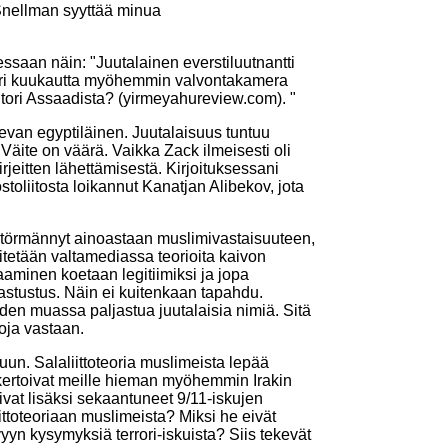
i Snellman syyttää minua
ssaan näin: "Juutalainen everstiluutnantti
. Pari kuukautta myöhemmin valvontakamera
ohtori Assaadista? (yirmeyahureview.com). "
levan egyptiläinen. Juutalaisuus tuntuu
Väite on väärä. Vaikka Zack ilmeisesti oli
eitten lähettämisestä. Kirjoituksessani
toliitosta loikannut Kanatjan Alibekov, jota
 törmännyt ainoastaan muslimivastaisuuteen,
itetään valtamediassa teorioita kaivon
taaminen koetaan legitiimiksi ja jopa
vastustus. Näin ei kuitenkaan tapahdu.
iden muassa paljastua juutalaisia nimiä. Sitä
toja vastaan.
uun. Salaliittoteoria muslimeista lepää
kertoivat meille hieman myöhemmin Irakin
ivat lisäksi sekaantuneet 9/11-iskujen
iittoteoriaan muslimeista? Miksi he eivät
vyyn kysymyksiä terrori-iskuista? Siis tekevät