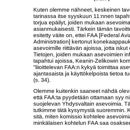
Kuten olemme nähneet, keskeinen tav
tarinassa itse syyskuun 11:nnen tapah
torjua epäilyt, joiden mukaan asevoimat
asianmukaisesti. Tärkein tämän tavoitt
esitetty väite on, ettei FAA [Federal Avi
Administration] kertonut konekaappauk
asevoimille riittävän ajoissa, jotta iskut 
Tietojen, joiden mukaan asevoimien inf
tapahtui ajoissa, Keanin-Zelikowin komi
"liioittelevan FAA:n kykyä toimittaa ase
ajantasaista ja käyttökelpoista tietoa
(s. 34).
Olemme kuitenkin saaneet nähdä oleva
että FAA:ta pyydetään ottamaan syy nis
suojelevan Yhdysvaltain asevoimia. T
tutkimme tätä kysymystä suoremmin. K
sitä, miten komissio kohtelee asevoimia,
minkälaisen kohtelun FAA saa osakse