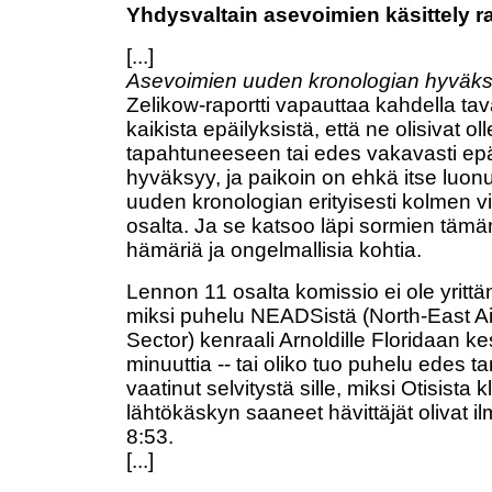
Yhdysvaltain asevoimien käsittely r
[...]
Asevoimien uuden kronologian hyväk
Zelikow-raportti vapauttaa kahdella ta
kaikista epäilyksistä, että ne olisivat ol
tapahtuneeseen tai edes vakavasti ep
hyväksyy, ja paikoin on ehkä itse luon
uuden kronologian erityisesti kolmen v
osalta. Ja se katsoo läpi sormien tämä
hämäriä ja ongelmallisia kohtia.
Lennon 11 osalta komissio ei ole yrittän
miksi puhelu NEADSistä (North-East A
Sector) kenraali Arnoldille Floridaan k
minuuttia -- tai oliko tuo puhelu edes t
vaatinut selvitystä sille, miksi Otisista k
lähtökäskyn saaneet hävittäjät olivat i
8:53.
[...]