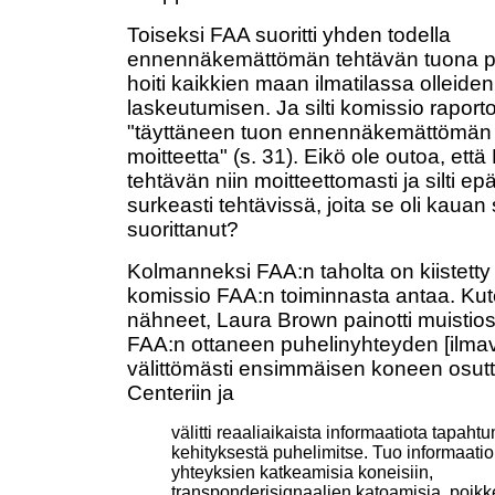
Toiseksi FAA suoritti yhden todella
ennennäkemättömän tehtävän tuona pä
hoiti kaikkien maan ilmatilassa olleide
laskeutumisen. Ja silti komissio raport
"täyttäneen tuon ennennäkemättömä
moitteetta" (s. 31). Eikö ole outoa, että
tehtävän niin moitteettomasti ja silti ep
surkeasti tehtävissä, joita se oli kauan 
suorittanut?
Kolmanneksi FAA:n taholta on kiistetty
komissio FAA:n toiminnasta antaa. K
nähneet, Laura Brown painotti muisti
FAA:n ottaneen puhelinyhteyden [ilmav
välittömästi ensimmäisen koneen osut
Centeriin ja
välitti reaaliaikaista informaatiota tapaht
kehityksestä puhelimitse. Tuo informaatio
yhteyksien katkeamisia koneisiin,
transponderisignaalien katoamisia, poikk