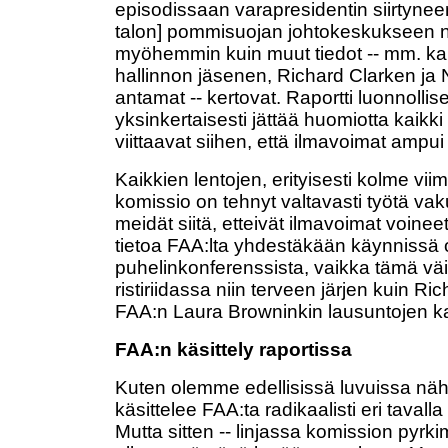
episodissaan varapresidentin siirtynee
talon] pommisuojan johtokeskukseen n
myöhemmin kuin muut tiedot -- mm. k
hallinnon jäsenen, Richard Clarken j
antamat -- kertovat. Raportti luonnollis
yksinkertaisesti jättää huomiotta kaikki 
viittaavat siihen, että ilmavoimat ampui
Kaikkien lentojen, erityisesti kolme vii
komissio on tehnyt valtavasti työtä va
meidät siitä, etteivät ilmavoimat voinee
tietoa FAA:lta yhdestäkään käynnissä o
puhelinkonferenssista, vaikka tämä väi
ristiriidassa niin terveen järjen kuin Ri
FAA:n Laura Browninkin lausuntojen kan
FAA:n käsittely raportissa
Kuten olemme edellisissä luvuissa näh
käsittelee FAA:ta radikaalisti eri tavall
Mutta sitten -- linjassa komission pyr