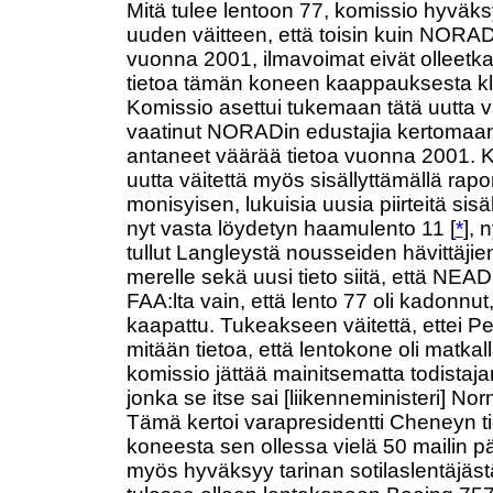
Mitä tulee lentoon 77, komissio hyväk
uuden väitteen, että toisin kuin NORAD
vuonna 2001, ilmavoimat eivät olleetk
tietoa tämän koneen kaappauksesta kl
Komissio asettui tukemaan tätä uutta vä
vaatinut NORADin edustajia kertomaan,
antaneet väärää tietoa vuonna 2001. 
uutta väitettä myös sisällyttämällä rapor
monisyisen, lukuisia uusia piirteitä sisä
nyt vasta löydetyn haamulento 11 [
*
], 
tullut Langleystä nousseiden hävittäji
merelle sekä uusi tieto siitä, että NEADS
FAA:lta vain, että lento 77 oli kadonnut, 
kaapattu. Tukeakseen väitettä, ettei Pen
mitään tietoa, että lentokone oli matkall
komissio jättää mainitsematta todistaj
jonka se itse sai [liikenneministeri] No
Tämä kertoi varapresidentti Cheneyn 
koneesta sen ollessa vielä 50 mailin 
myös hyväksyy tarinan sotilaslentäjästä