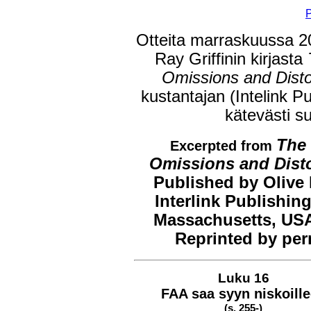
Otteita marraskuussa 20
Ray Griffinin kirjasta
T
Omissions and Disto
kustantajan (Intelink Pub
kätevästi 
The 
Excerpted from
Omissions and Dist
Published by Olive 
Interlink Publishin
Massachusetts, US
Reprinted by per
Luku 16
FAA saa syyn niskoill
(s. 255-)