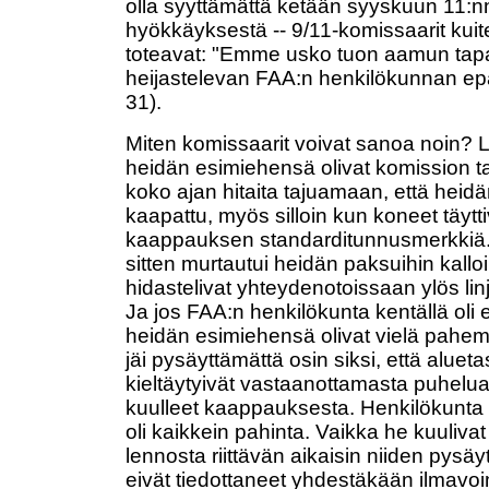
olla syyttämättä ketään syyskuun 11:
hyökkäyksestä -- 9/11-komissaarit kuite
toteavat: "Emme usko tuon aamun tap
heijastelevan FAA:n henkilökunnan epä
31).
Miten komissaarit voivat sanoa noin? L
heidän esimiehensä olivat komission 
koko ajan hitaita tajuamaan, että heid
kaapattu, myös silloin kun koneet täytt
kaappauksen standarditunnusmerkkiä.
sitten murtautui heidän paksuihin kallo
hidastelivat yhteydenotoissaan ylös lin
Ja jos FAA:n henkilökunta kentällä oli
heidän esimiehensä olivat vielä pahem
jäi pysäyttämättä osin siksi, että alueta
kieltäytyivät vastaanottamasta puhelua, 
kuulleet kaappauksesta. Henkilökunta
oli kaikkein pahinta. Vaikka he kuuliva
lennosta riittävän aikaisin niiden pysäy
eivät tiedottaneet yhdestäkään ilmavoim