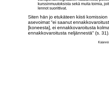
kurssinmuutoksista sekä muita toimia, joit
lennot suorittivat.
Siten hän jo etukäteen kiisti komission
asevoimat "ei saanut ennakkovaroitust
[koneesta], ei ennakkovaroitusta kolm
ennakkovaroitusta neljännestä" (s. 31). [
Käännö