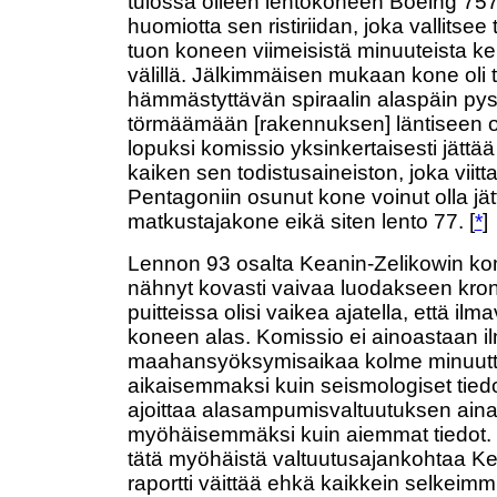
tulossa olleen lentokoneen Boeing 757:k
huomiotta sen ristiriidan, joka vallitsee
tuon koneen viimeisistä minuuteista ke
välillä. Jälkimmäisen mukaan kone oli 
hämmästyttävän spiraalin alaspäin py
törmäämään [rakennuksen] läntiseen 
lopuksi komissio yksinkertaisesti jättää
kaiken sen todistusaineiston, joka viitta
Pentagoniin osunut kone voinut olla jät
matkustajakone eikä siten lento 77. [
*
]
Lennon 93 osalta Keanin-Zelikowin ko
nähnyt kovasti vaivaa luodakseen kron
puitteissa olisi vaikea ajatella, että il
koneen alas. Komissio ei ainoastaan il
maahansyöksymisaikaa kolme minuutt
aikaisemmaksi kuin seismologiset tied
ajoittaa alasampumisvaltuutuksen aina
myöhäisemmäksi kuin aiemmat tiedot
tätä myöhäistä valtuutusajankohtaa K
raportti väittää ehkä kaikkein selkeimm