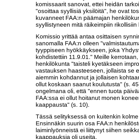
komissaarit sanovat, ettei heidän tarko
"osoittaa syyllisiä yksilöitä", he ovat to
kuvanneet FAA:n päämajan henkilöku
syyllistyneen mitä räikeimpiin rikollisiin
Komissio yrittää antaa osittaisen synn
sanomalla FAA:n olleen "valmistautum
tyyppiseen hyökkäykseen, joka Yhdysv
kohdistettiin 11.9.01." Meille kerrotaan
henkilökunta "taisteli kyetäkseen impro
vastauksen haasteeseen, jollaista se e
aiemmin kohdannut ja jollaisen kohtaa
ollut koskaan saanut koulutusta" (s. 45).
ongelmana oli, että "ennen tuota päivää
FAA:ssa ei ollut hoitanut monen konee
kaappausta" (s. 10).
Tässä selityksessä on kuitenkin kolm
Ensinnäkin suurin osa FAA:n henkilös
laiminlyönneistä ei liittynyt siihen seikk
kaappauksia oli useita.